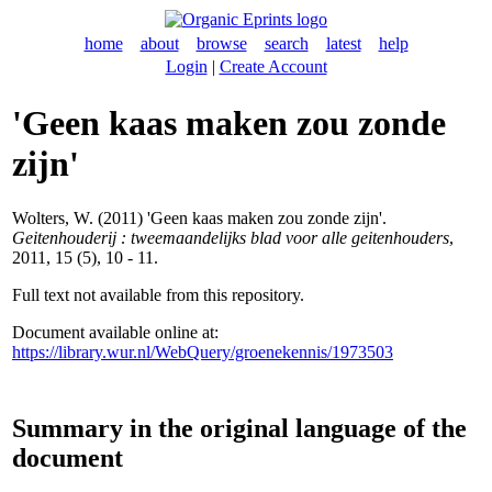
home
about
browse
search
latest
help
Login
|
Create Account
'Geen kaas maken zou zonde
zijn'
Wolters, W.
(2011) 'Geen kaas maken zou zonde zijn'.
Geitenhouderij : tweemaandelijks blad voor alle geitenhouders
,
2011, 15 (5), 10 - 11.
Full text not available from this repository.
Document available online at:
https://library.wur.nl/WebQuery/groenekennis/1973503
Summary in the original language of the
document