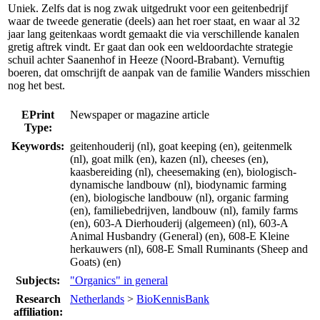
Uniek. Zelfs dat is nog zwak uitgedrukt voor een geitenbedrijf
waar de tweede generatie (deels) aan het roer staat, en waar al 32
jaar lang geitenkaas wordt gemaakt die via verschillende kanalen
gretig aftrek vindt. Er gaat dan ook een weldoordachte strategie
schuil achter Saanenhof in Heeze (Noord-Brabant). Vernuftig
boeren, dat omschrijft de aanpak van de familie Wanders misschien
nog het best.
EPrint
Newspaper or magazine article
Type:
Keywords:
geitenhouderij (nl), goat keeping (en), geitenmelk
(nl), goat milk (en), kazen (nl), cheeses (en),
kaasbereiding (nl), cheesemaking (en), biologisch-
dynamische landbouw (nl), biodynamic farming
(en), biologische landbouw (nl), organic farming
(en), familiebedrijven, landbouw (nl), family farms
(en), 603-A Dierhouderij (algemeen) (nl), 603-A
Animal Husbandry (General) (en), 608-E Kleine
herkauwers (nl), 608-E Small Ruminants (Sheep and
Goats) (en)
Subjects:
"Organics" in general
Research
Netherlands
>
BioKennisBank
affiliation: