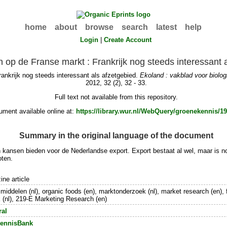
home
about
browse
search
latest
help
Login
|
Create Account
 op de Franse markt : Frankrijk nog steeds interessant 
ankrijk nog steeds interessant als afzetgebied.
Ekoland : vakblad voor biolo
2012, 32 (2), 32 - 33.
Full text not available from this repository.
ment available online at:
https://library.wur.nl/WebQuery/groenekennis/1
Summary in the original language of the document
kan kansen bieden voor de Nederlandse export. Export bestaat al wel, maar is
oten.
ne article
iddelen (nl), organic foods (en), marktonderzoek (nl), market research (en), fra
 (nl), 219-E Marketing Research (en)
ral
ennisBank