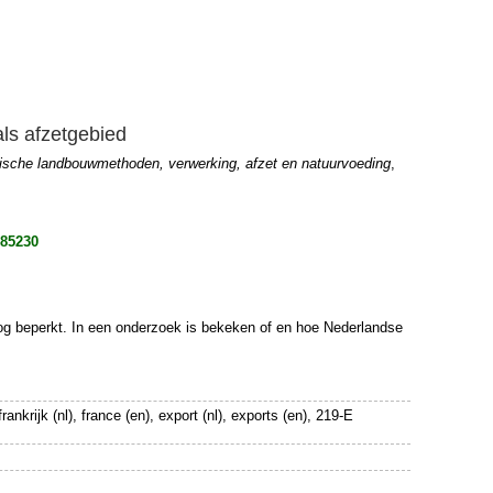
als afzetgebied
gische landbouwmethoden, verwerking, afzet en natuurvoeding
,
985230
 nog beperkt. In een onderzoek is bekeken of en hoe Nederlandse
nkrijk (nl), france (en), export (nl), exports (en), 219-E