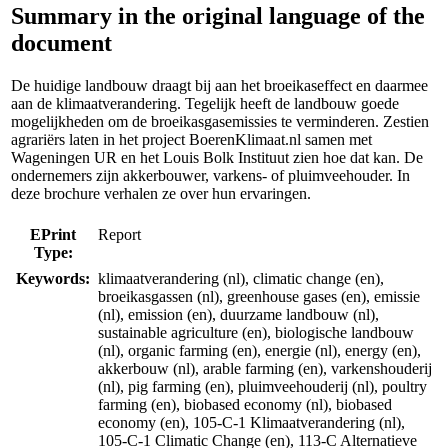
Summary in the original language of the
document
De huidige landbouw draagt bij aan het broeikaseffect en daarmee
aan de klimaatverandering. Tegelijk heeft de landbouw goede
mogelijkheden om de broeikasgasemissies te verminderen. Zestien
agrariërs laten in het project BoerenKlimaat.nl samen met
Wageningen UR en het Louis Bolk Instituut zien hoe dat kan. De
ondernemers zijn akkerbouwer, varkens- of pluimveehouder. In
deze brochure verhalen ze over hun ervaringen.
EPrint
Report
Type:
Keywords:
klimaatverandering (nl), climatic change (en),
broeikasgassen (nl), greenhouse gases (en), emissie
(nl), emission (en), duurzame landbouw (nl),
sustainable agriculture (en), biologische landbouw
(nl), organic farming (en), energie (nl), energy (en),
akkerbouw (nl), arable farming (en), varkenshouderij
(nl), pig farming (en), pluimveehouderij (nl), poultry
farming (en), biobased economy (nl), biobased
economy (en), 105-C-1 Klimaatverandering (nl),
105-C-1 Climatic Change (en), 113-C Alternatieve