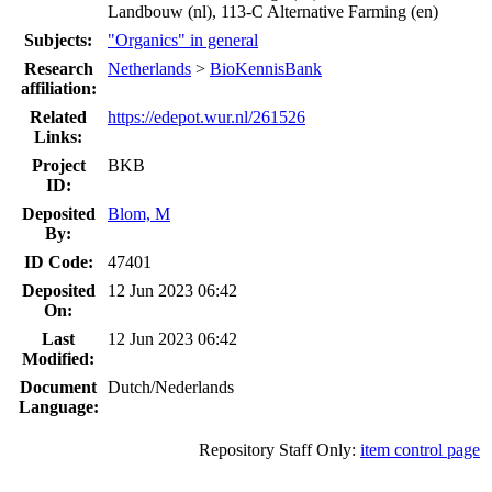
Landbouw (nl), 113-C Alternative Farming (en)
Subjects:
"Organics" in general
Research
Netherlands
>
BioKennisBank
affiliation:
Related
https://edepot.wur.nl/261526
Links:
Project
BKB
ID:
Deposited
Blom, M
By:
ID Code:
47401
Deposited
12 Jun 2023 06:42
On:
Last
12 Jun 2023 06:42
Modified:
Document
Dutch/Nederlands
Language:
Repository Staff Only:
item control page