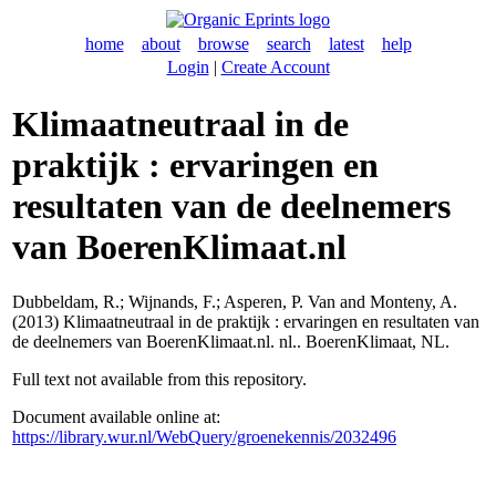
home
about
browse
search
latest
help
Login
|
Create Account
Klimaatneutraal in de
praktijk : ervaringen en
resultaten van de deelnemers
van BoerenKlimaat.nl
Dubbeldam, R.
;
Wijnands, F.
;
Asperen, P. Van
and
Monteny, A.
(2013) Klimaatneutraal in de praktijk : ervaringen en resultaten van
de deelnemers van BoerenKlimaat.nl. nl.. BoerenKlimaat, NL.
Full text not available from this repository.
Document available online at:
https://library.wur.nl/WebQuery/groenekennis/2032496