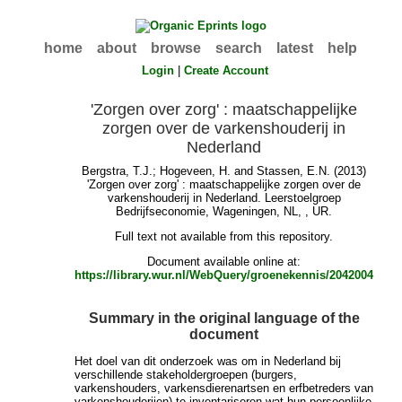
home
about
browse
search
latest
help
Login
|
Create Account
'Zorgen over zorg' : maatschappelijke
zorgen over de varkenshouderij in
Nederland
Bergstra, T.J.
;
Hogeveen, H.
and
Stassen, E.N.
(2013)
'Zorgen over zorg' : maatschappelijke zorgen over de
varkenshouderij in Nederland. Leerstoelgroep
Bedrijfseconomie, Wageningen, NL, , UR.
Full text not available from this repository.
Document available online at:
https://library.wur.nl/WebQuery/groenekennis/2042004
Summary in the original language of the
document
Het doel van dit onderzoek was om in Nederland bij
verschillende stakeholdergroepen (burgers,
varkenshouders, varkensdierenartsen en erfbetreders van
varkenshouderijen) te inventariseren wat hun persoonlijke