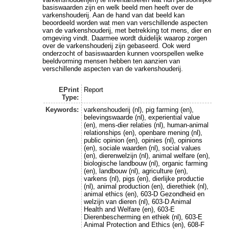
basiswaarden zijn en welk beeld men heeft over de
varkenshouderij. Aan de hand van dat beeld kan
beoordeeld worden wat men van verschillende aspecten
van de varkenshouderij, met betrekking tot mens, dier en
omgeving vindt. Daarmee wordt duidelijk waarop zorgen
over de varkenshouderij zijn gebaseerd. Ook werd
onderzocht of basiswaarden kunnen voorspellen welke
beeldvorming mensen hebben ten aanzien van
verschillende aspecten van de varkenshouderij.
EPrint
Report
Type:
Keywords:
varkenshouderij (nl), pig farming (en),
belevingswaarde (nl), experiential value
(en), mens-dier relaties (nl), human-animal
relationships (en), openbare mening (nl),
public opinion (en), opinies (nl), opinions
(en), sociale waarden (nl), social values
(en), dierenwelzijn (nl), animal welfare (en),
biologische landbouw (nl), organic farming
(en), landbouw (nl), agriculture (en),
varkens (nl), pigs (en), dierlijke productie
(nl), animal production (en), dierethiek (nl),
animal ethics (en), 603-D Gezondheid en
welzijn van dieren (nl), 603-D Animal
Health and Welfare (en), 603-E
Dierenbescherming en ethiek (nl), 603-E
Animal Protection and Ethics (en), 608-F