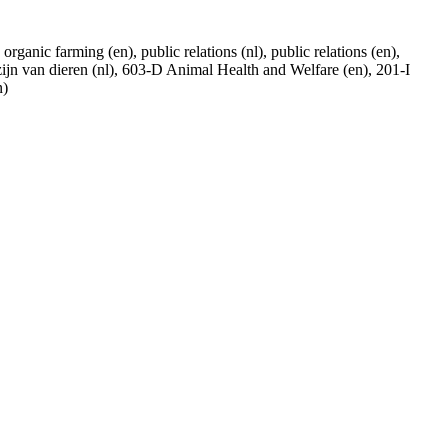
ganic farming (en), public relations (nl), public relations (en),
ijn van dieren (nl), 603-D Animal Health and Welfare (en), 201-I
n)