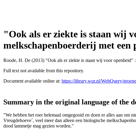
"Ook als er ziekte is staan wij
melkschapenboerderij met een p
Roode, H. De
(2013) "Ook als er ziekte is staan wij voor openheid"
Full text not available from this repository.
Document available online at:
https://library.wur.nl/WebQuery/groe
Summary in the original language of the 
"We hebben het roer helemaal omgegooid en doen er alles aan om nie
Vreugdehoeve´, veel meer dan alleen een biologische melkschapenboer
dood lammetje mag gezien worden."