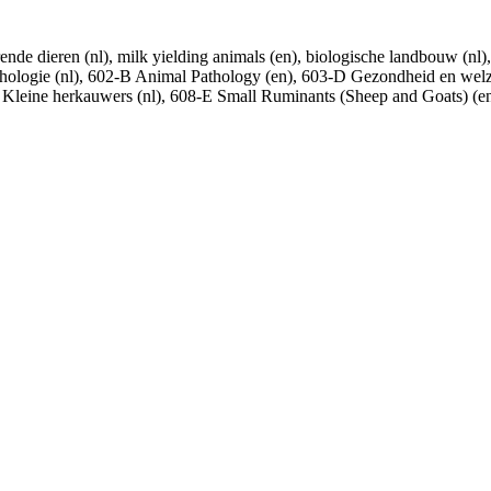
de dieren (nl), milk yielding animals (en), biologische landbouw (nl), or
athologie (nl), 602-B Animal Pathology (en), 603-D Gezondheid en welz
8-E Kleine herkauwers (nl), 608-E Small Ruminants (Sheep and Goats) (e