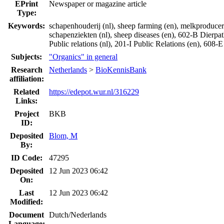
EPrint
Newspaper or magazine article
Type:
Keywords:
schapenhouderij (nl), sheep farming (en), melkproduceren
schapenziekten (nl), sheep diseases (en), 602-B Dierp
Public relations (nl), 201-I Public Relations (en), 60
Subjects:
"Organics" in general
Research
Netherlands
>
BioKennisBank
affiliation:
Related
https://edepot.wur.nl/316229
Links:
Project
BKB
ID:
Deposited
Blom, M
By:
ID Code:
47295
Deposited
12 Jun 2023 06:42
On:
Last
12 Jun 2023 06:42
Modified:
Document
Dutch/Nederlands
Language: