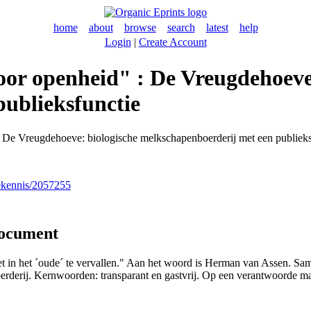
home
about
browse
search
latest
help
Login
|
Create Account
 voor openheid" : De Vreugdehoeve
ublieksfunctie
 : De Vreugdehoeve: biologische melkschapenboerderij met een publiek
nekennis/2057255
document
t in het ´oude´ te vervallen." Aan het woord is Herman van Assen. Sa
derij. Kernwoorden: transparant en gastvrij. Op een verantwoorde mani