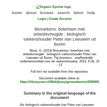
home
about
browse
search
latest
help
Login
|
Create Account
Biovarkens: boterham met
arbeidsvreugde : biologisch
varkenshouder Peter van Leeuwen uit
Buren
Mons, G.
(2014) Biovarkens: boterham met
arbeidsvreugde : biologisch varkenshouder Peter van
Leeuwen uit Buren.
Pig business : onafhankelijk
ondernemersblad voor de varkenshouderij
, 2014, 9 (4), 10
- 13.
Full text not available from this repository.
Document available online at:
https://library.wur.nl/WebQuery/groenekennis/2058491
Summary in the original language of the
document
Als biologisch varkenshouder kan Peter van Leeuwen