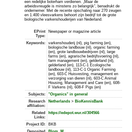
een redelijke boterham verdienen. „Maar de
arbeidsvreugde is minstens zo belangrijk”, benadrukt de
ondernemer. Met de recente opschaling naar 270 zeugen
en 1.400 vleesvarkens behoort zijn bedrijf tot de grote
biologische varkenshouderijen van Nederland.
EPrint
Newspaper or magazine article
Type:
Keywords:
varkenshouderij (nl), pig farming (en),
biologische landbouw (nl), organic farming
(en), grote landbouwbedrijven (nl), large
farms (en), agrarische bedrijfsvoering (nl),
farm management (en), gelderland (nl),
gelderland (en), 113-C-1 Ecologische
landbouw (nl), 113-C-1 Organic Farming
(en), 603-C Huisvesting, management en
verzorging van dieren (nl), 603-C Animal
Housing, Management and Care (en), 608-
F Varkens (nl), 608-F Pigs (en)
Subjects:
"Organics" in general
Research
Netherlands
>
BioKennisBank
affiliation:
Related
https://edepot.wur.nl/304566
Links:
Project ID:
BKB
Deposited
Blom, M