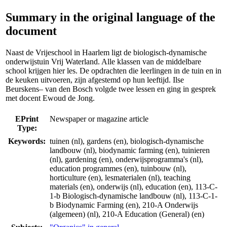
Summary in the original language of the
document
Naast de Vrijeschool in Haarlem ligt de biologisch-dynamische
onderwijstuin Vrij Waterland. Alle klassen van de middelbare
school krijgen hier les. De opdrachten die leerlingen in de tuin en in
de keuken uitvoeren, zijn afgestemd op hun leeftijd. Ilse
Beurskens– van den Bosch volgde twee lessen en ging in gesprek
met docent Ewoud de Jong.
EPrint
Newspaper or magazine article
Type:
Keywords:
tuinen (nl), gardens (en), biologisch-dynamische
landbouw (nl), biodynamic farming (en), tuinieren
(nl), gardening (en), onderwijsprogramma's (nl),
education programmes (en), tuinbouw (nl),
horticulture (en), lesmaterialen (nl), teaching
materials (en), onderwijs (nl), education (en), 113-C-
1-b Biologisch-dynamische landbouw (nl), 113-C-1-
b Biodynamic Farming (en), 210-A Onderwijs
(algemeen) (nl), 210-A Education (General) (en)