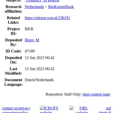
Subjects:
"Organics" in general
Research
Netherlands
>
BioKennisBank
affiliation:
Related
https://edepot.wur.nl/338191
Links:
Project
BKB
ID:
Deposited
Blom, M
By:
ID Code:
47189
Deposited
12 Jun 2023 06:42
On:
Last
12 Jun 2023 06:42
Modified:
Document
Dutch/Nederlands
Language:
Repository Staff Only:
item control page
contact us
privacy
auf
supporters
policy
deutsch