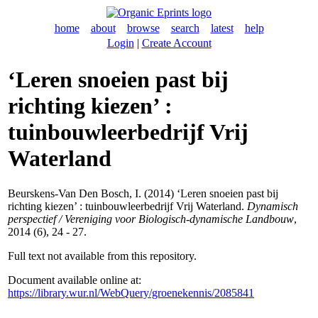
home
about
browse
search
latest
help
Login
|
Create Account
‘Leren snoeien past bij
richting kiezen’ :
tuinbouwleerbedrijf Vrij
Waterland
Beurskens-Van Den Bosch, I.
(2014) ‘Leren snoeien past bij
richting kiezen’ : tuinbouwleerbedrijf Vrij Waterland.
Dynamisch
perspectief / Vereniging voor Biologisch-dynamische Landbouw
,
2014 (6), 24 - 27.
Full text not available from this repository.
Document available online at:
https://library.wur.nl/WebQuery/groenekennis/2085841