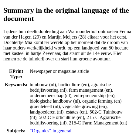
Summary in the original language of the
document
Tijdens hun deeltijdopleiding aan Warmonderhof ontmoeten Fenna
van der Hagen (29) en Martijn Meijers (28) elkaar voor het eerst.
Dochtertje Mia komt ter wereld op het moment dat de droom van
haar ouders werkelijkheid wordt, op een landgoed van 50 hectare
met kasteel in hartje Zevenaar, dat stamt uit de 14e eeuw. Hier
nemen ze de tuinderij over en start hun groene avontuur.
EPrint
Newspaper or magazine article
Type:
Keywords:
tuinbouw (nl), horticulture (en), agrarische
bedrijfsvoering (nl), farm management (en),
ondernemerschap (nl), entrepreneurship (en),
biologische landbouw (nl), organic farming (en),
groenteteelt (nl), vegetable growing (en),
landgoederen (nl), estates (en), 502-C Tuinbouw
(nl), 502-C Horticulture (en), 215-C Agrarische
bedrijfsvoering (nl), 215-C Farm Management (en)
Subjects:
"Organics" in general