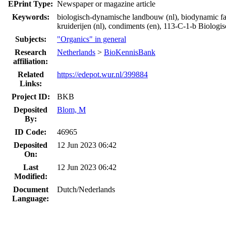
EPrint Type:
Newspaper or magazine article
Keywords:
biologisch-dynamische landbouw (nl), biodynamic farmi
kruiderijen (nl), condiments (en), 113-C-1-b Biolo
Subjects:
"Organics" in general
Research
Netherlands
>
BioKennisBank
affiliation:
Related
https://edepot.wur.nl/399884
Links:
Project ID:
BKB
Deposited
Blom, M
By:
ID Code:
46965
Deposited
12 Jun 2023 06:42
On:
Last
12 Jun 2023 06:42
Modified:
Document
Dutch/Nederlands
Language: