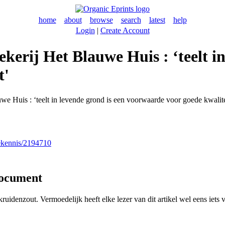
home
about
browse
search
latest
help
Login
|
Create Account
erij Het Blauwe Huis : ‘teelt in
t'
e Huis : ‘teelt in levende grond is een voorwaarde voor goede kwalite
nekennis/2194710
document
kruidenzout. Vermoedelijk heeft elke lezer van dit artikel wel eens ie