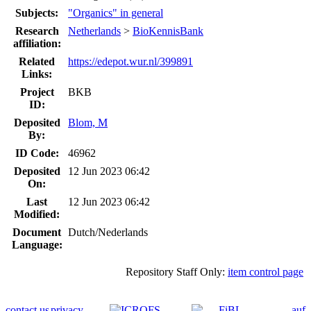
Subjects:
"Organics" in general
Research
Netherlands
>
BioKennisBank
affiliation:
Related
https://edepot.wur.nl/399891
Links:
Project
BKB
ID:
Deposited
Blom, M
By:
ID Code:
46962
Deposited
12 Jun 2023 06:42
On:
Last
12 Jun 2023 06:42
Modified:
Document
Dutch/Nederlands
Language:
Repository Staff Only:
item control page
contact us
privacy
auf