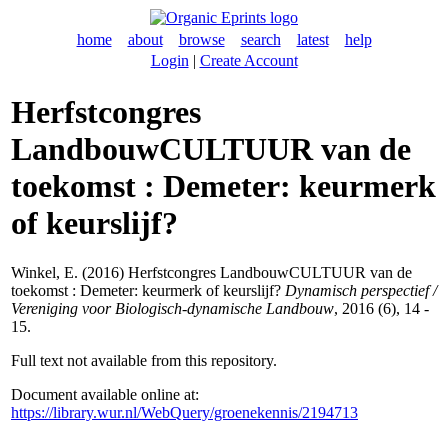
home
about
browse
search
latest
help
Login
|
Create Account
Herfstcongres
LandbouwCULTUUR van de
toekomst : Demeter: keurmerk
of keurslijf?
Winkel, E.
(2016) Herfstcongres LandbouwCULTUUR van de
toekomst : Demeter: keurmerk of keurslijf?
Dynamisch perspectief /
Vereniging voor Biologisch-dynamische Landbouw
, 2016 (6), 14 -
15.
Full text not available from this repository.
Document available online at:
https://library.wur.nl/WebQuery/groenekennis/2194713