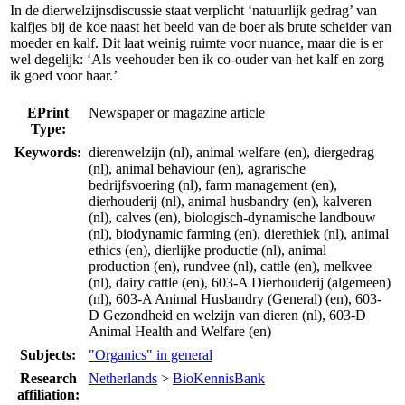
In de dierwelzijnsdiscussie staat verplicht ‘natuurlijk gedrag’ van
kalfjes bij de koe naast het beeld van de boer als brute scheider van
moeder en kalf. Dit laat weinig ruimte voor nuance, maar die is er
wel degelijk: ‘Als veehouder ben ik co-ouder van het kalf en zorg
ik goed voor haar.’
EPrint
Newspaper or magazine article
Type:
Keywords:
dierenwelzijn (nl), animal welfare (en), diergedrag
(nl), animal behaviour (en), agrarische
bedrijfsvoering (nl), farm management (en),
dierhouderij (nl), animal husbandry (en), kalveren
(nl), calves (en), biologisch-dynamische landbouw
(nl), biodynamic farming (en), dierethiek (nl), animal
ethics (en), dierlijke productie (nl), animal
production (en), rundvee (nl), cattle (en), melkvee
(nl), dairy cattle (en), 603-A Dierhouderij (algemeen)
(nl), 603-A Animal Husbandry (General) (en), 603-
D Gezondheid en welzijn van dieren (nl), 603-D
Animal Health and Welfare (en)
Subjects:
"Organics" in general
Research
Netherlands
>
BioKennisBank
affiliation: