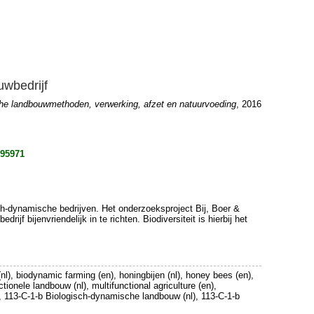
uwbedrijf
che landbouwmethoden, verwerking, afzet en natuurvoeding
, 2016
195971
sch-dynamische bedrijven. Het onderzoeksproject Bij, Boer &
f bijenvriendelijk in te richten. Biodiversiteit is hierbij het
nl), biodynamic farming (en), honingbijen (nl), honey bees (en),
ctionele landbouw (nl), multifunctional agriculture (en),
, 113-C-1-b Biologisch-dynamische landbouw (nl), 113-C-1-b