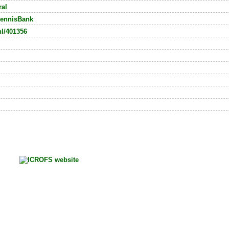
ral
ennisBank
nl/401356