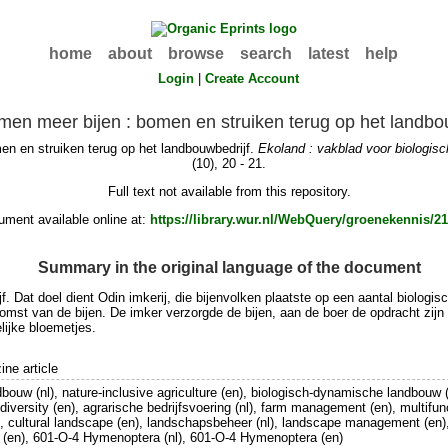
home
about
browse
search
latest
help
Login
|
Create Account
men meer bijen : bomen en struiken terug op het landbo
n en struiken terug op het landbouwbedrijf.
Ekoland : vakblad voor biologis
(10), 20 - 21.
Full text not available from this repository.
ment available online at:
https://library.wur.nl/WebQuery/groenekennis/2
Summary in the original language of the document
. Dat doel dient Odin imkerij, die bijenvolken plaatste op een aantal biologi
t van de bijen. De imker verzorgde de bijen, aan de boer de opdracht zijn bedrij
lijke bloemetjes.
ne article
bouw (nl), nature-inclusive agriculture (en), biologisch-dynamische landbouw (
biodiversity (en), agrarische bedrijfsvoering (nl), farm management (en), multifun
), cultural landscape (en), landschapsbeheer (nl), landscape management (en)
(en), 601-O-4 Hymenoptera (nl), 601-O-4 Hymenoptera (en)