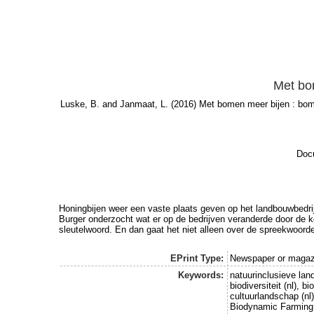
Met bo
Luske, B.
and
Janmaat, L.
(2016) Met bomen meer bijen : bome
Docu
Honingbijen weer een vaste plaats geven op het landbouwbedrijf
Burger onderzocht wat er op de bedrijven veranderde door de koms
sleutelwoord. En dan gaat het niet alleen over de spreekwoorde
EPrint Type:
Newspaper or magazi
Keywords:
natuurinclusieve land
biodiversiteit (nl), 
cultuurlandschap (nl
Biodynamic Farming 