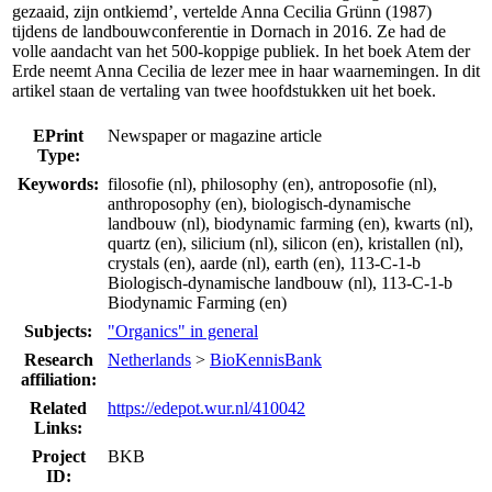
gezaaid, zijn ontkiemd’, vertelde Anna Cecilia Grünn (1987)
tijdens de landbouwconferentie in Dornach in 2016. Ze had de
volle aandacht van het 500-koppige publiek. In het boek Atem der
Erde neemt Anna Cecilia de lezer mee in haar waarnemingen. In dit
artikel staan de vertaling van twee hoofdstukken uit het boek.
EPrint
Newspaper or magazine article
Type:
Keywords:
filosofie (nl), philosophy (en), antroposofie (nl),
anthroposophy (en), biologisch-dynamische
landbouw (nl), biodynamic farming (en), kwarts (nl),
quartz (en), silicium (nl), silicon (en), kristallen (nl),
crystals (en), aarde (nl), earth (en), 113-C-1-b
Biologisch-dynamische landbouw (nl), 113-C-1-b
Biodynamic Farming (en)
Subjects:
"Organics" in general
Research
Netherlands
>
BioKennisBank
affiliation:
Related
https://edepot.wur.nl/410042
Links:
Project
BKB
ID: