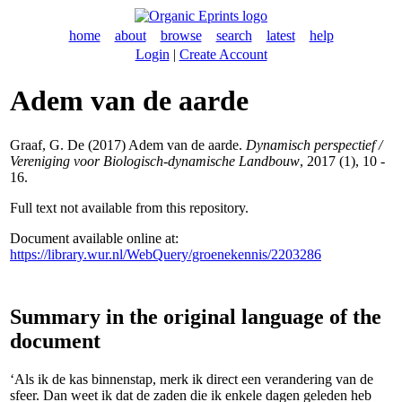
home
about
browse
search
latest
help
Login
|
Create Account
Adem van de aarde
Graaf, G. De
(2017) Adem van de aarde.
Dynamisch perspectief /
Vereniging voor Biologisch-dynamische Landbouw
, 2017 (1), 10 -
16.
Full text not available from this repository.
Document available online at:
https://library.wur.nl/WebQuery/groenekennis/2203286
Summary in the original language of the
document
‘Als ik de kas binnenstap, merk ik direct een verandering van de
sfeer. Dan weet ik dat de zaden die ik enkele dagen geleden heb