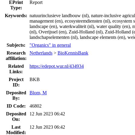
EPrint
Report
Type:
Keywords:
natuurinclusieve landbouw (nl), nature-inclusive agricult
management (en), ecosysteemdiensten (nl), ecosystem ser
landscape (en), waterkwaliteit (nl), water quality (en),
(nl), Overijssel (en), Zuid-Holland (nl), Zuid-Holland (en
landschapselementen (nl), landscape elements (en), weide
Subjects:
"Organics" in general
Research
Netherlands
>
BioKennisBank
affiliation:
Related
https://edepot.wur.nl/434934
Links:
Project
BKB
ID:
Deposited
Blom, M
By:
ID Code:
46802
Deposited
12 Jun 2023 06:42
On:
Last
12 Jun 2023 06:42
Modified: