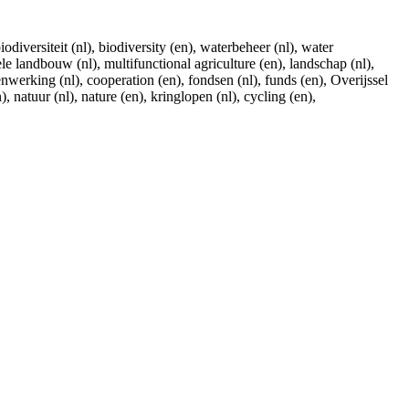
diversiteit (nl), biodiversity (en), waterbeheer (nl), water
e landbouw (nl), multifunctional agriculture (en), landschap (nl),
nwerking (nl), cooperation (en), fondsen (nl), funds (en), Overijssel
, natuur (nl), nature (en), kringlopen (nl), cycling (en),