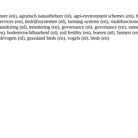
ure (en), agrarisch natuurbeheer (nl), agri-environment schemes (en), bio
vices (en), bedrijfssystemen (nl), farming systems (en), multifunctionel
 monitoring (nl), monitoring (en), governance (nl), governance (en), same
), bodemvruchtbaarheid (nl), soil fertility (en), boeren (nl), farmers (en)
vogels (nl), grassland birds (en), vogels (nl), birds (en)