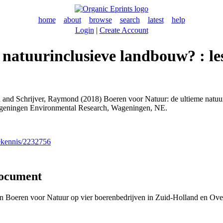
home
about
browse
search
latest
help
Login
|
Create Account
natuurinclusieve landbouw? : les
n
and
Schrijver, Raymond
(2018) Boeren voor Natuur: de ultieme natuuri
ageningen Environmental Research, Wageningen, NE.
nekennis/2232756
document
van Boeren voor Natuur op vier boerenbedrijven in Zuid-Holland en Overi