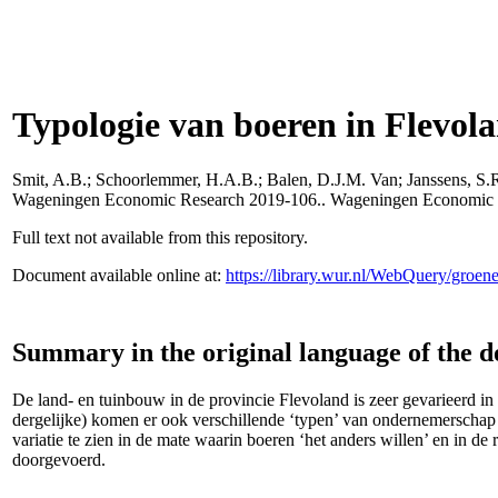
Typologie van boeren in Flevola
Smit, A.B.
;
Schoorlemmer, H.A.B.
;
Balen, D.J.M. Van
;
Janssens, S.
Wageningen Economic Research 2019-106.. Wageningen Economic 
Full text not available from this repository.
Document available online at:
https://library.wur.nl/WebQuery/groe
Summary in the original language of the 
De land- en tuinbouw in de provincie Flevoland is zeer gevarieerd in
dergelijke) komen er ook verschillende ‘typen’ van ondernemerschap 
variatie te zien in de mate waarin boeren ‘het anders willen’ en in d
doorgevoerd.