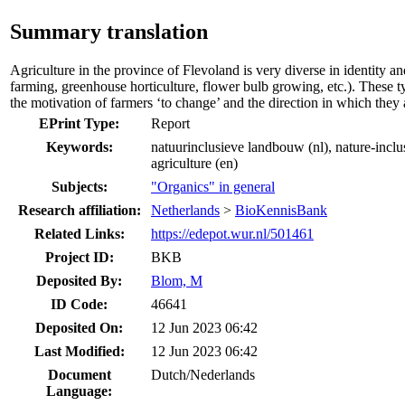
Summary translation
Agriculture in the province of Flevoland is very diverse in identity an
farming, greenhouse horticulture, flower bulb growing, etc.). These t
the motivation of farmers ‘to change’ and the direction in which they 
EPrint Type:
Report
Keywords:
natuurinclusieve landbouw (nl), nature-inclusi
agriculture (en)
Subjects:
"Organics" in general
Research affiliation:
Netherlands
>
BioKennisBank
Related Links:
https://edepot.wur.nl/501461
Project ID:
BKB
Deposited By:
Blom, M
ID Code:
46641
Deposited On:
12 Jun 2023 06:42
Last Modified:
12 Jun 2023 06:42
Document
Dutch/Nederlands
Language: