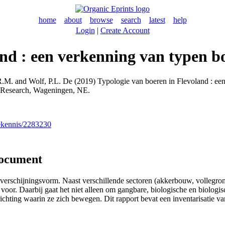
home
about
browse
search
latest
help
Login
|
Create Account
nd : een verkenning van typen bo
R.M.
and
Wolf, P.L. De
(2019) Typologie van boeren in Flevoland : een
Research, Wageningen, NE.
nekennis/2283230
document
 verschijningsvorm. Naast verschillende sectoren (akkerbouw, vollegro
voor. Daarbij gaat het niet alleen om gangbare, biologische en biolog
e richting waarin ze zich bewegen. Dit rapport bevat een inventarisatie