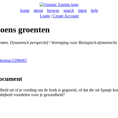
home
about
browse
search
latest
help
Login
|
Create Account
zoens groenten
enten.
Dynamisch perspectief / Vereniging voor Biologisch-dynamisc
nekennis/2296065
document
ndheid uit of je voeding om de hoek is gegroeid, of dat die uit Spanje kom
nabijheid voordelen voor je gezondheid?