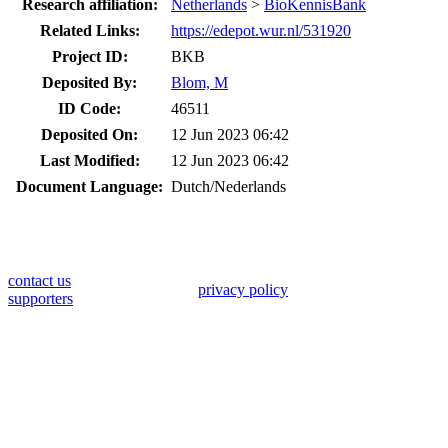
Research affiliation:
Netherlands
>
BioKennisBank
Related Links:
https://edepot.wur.nl/531920
Project ID:
BKB
Deposited By:
Blom, M
ID Code:
46511
Deposited On:
12 Jun 2023 06:42
Last Modified:
12 Jun 2023 06:42
Document Language:
Dutch/Nederlands
contact us
privacy policy
supporters