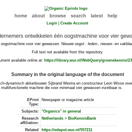
home
about
browse
search
latest
help
Login
|
Create Account
ernemers ontwikkelen één oogstmachine voor vier gew
 oogstmachine voor vier gewassen.
Nieuwe oogst : leden-, nieuws- en vakb
Full text not available from this repository.
ment available online at:
https://library.wur.nl/WebQuery/groenekennis/2
Summary in the original language of the document
ogisch-dynamisch akkerbouwer Sijbrand Westra en constructeur Leon Wisse ov
n multifunctionele machine die voor minimaal vier gewassen inzetbaar is.
EPrint
Newspaper or magazine article
Type:
Subjects:
"Organics" in general
Research
Netherlands
>
BioKennisBank
affiliation:
Related
https://edepot.wur.nl/557211