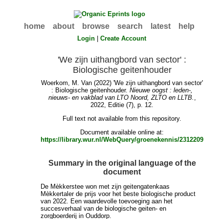
home
about
browse
search
latest
help
Login
|
Create Account
'We zijn uithangbord van sector' :
Biologische geitenhouder
Woerkom, M. Van
(2022) 'We zijn uithangbord van sector'
: Biologische geitenhouder.
Nieuwe oogst : leden-,
nieuws- en vakblad van LTO Noord, ZLTO en LLTB.
,
2022, Editie (7), p. 12.
Full text not available from this repository.
Document available online at:
https://library.wur.nl/WebQuery/groenekennis/2312209
Summary in the original language of the
document
De Mèkkerstee won met zijn geitengatenkaas
Mèkkertaler de prijs voor het beste biologische product
van 2022. Een waardevolle toevoeging aan het
succesverhaal van de biologische geiten- en
zorgboerderij in Ouddorp.