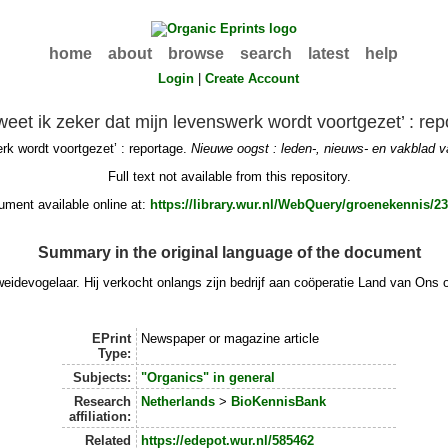
home
about
browse
search
latest
help
Login
|
Create Account
weet ik zeker dat mijn levenswerk wordt voortgezet’ : re
rk wordt voortgezet’ : reportage.
Nieuwe oogst : leden-, nieuws- en vakblad
Full text not available from this repository.
ment available online at:
https://library.wur.nl/WebQuery/groenekennis/2
Summary in the original language of the document
weidevogelaar. Hij verkocht onlangs zijn bedrijf aan coöperatie Land van Ons
EPrint
Newspaper or magazine article
Type:
Subjects:
"Organics" in general
Research
Netherlands
>
BioKennisBank
affiliation:
Related
https://edepot.wur.nl/585462