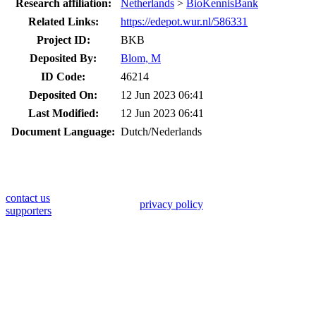
Research affiliation:
Netherlands
>
BioKennisBank
Related Links:
https://edepot.wur.nl/586331
Project ID:
BKB
Deposited By:
Blom, M
ID Code:
46214
Deposited On:
12 Jun 2023 06:41
Last Modified:
12 Jun 2023 06:41
Document Language:
Dutch/Nederlands
contact us
privacy policy
supporters