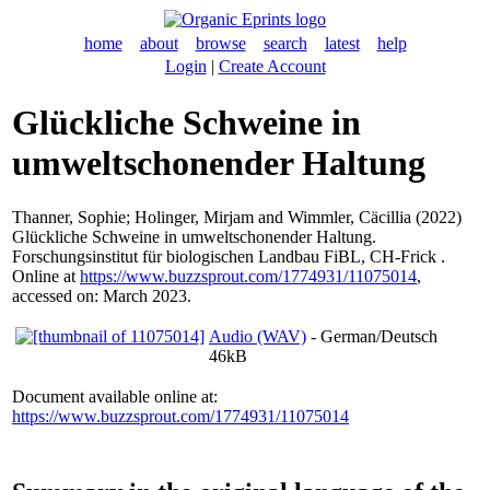
home
about
browse
search
latest
help
Login
|
Create Account
Glückliche Schweine in
umweltschonender Haltung
Thanner, Sophie
;
Holinger, Mirjam
and
Wimmler, Cäcillia
(2022)
Glückliche Schweine in umweltschonender Haltung.
Forschungsinstitut für biologischen Landbau FiBL, CH-Frick .
Online at
https://www.buzzsprout.com/1774931/11075014
,
accessed on: March 2023.
Audio (WAV)
- German/Deutsch
46kB
Document available online at:
https://www.buzzsprout.com/1774931/11075014