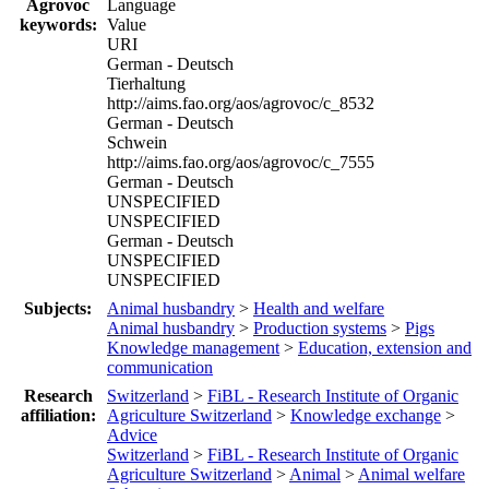
Agrovoc
Language
keywords:
Value
URI
German - Deutsch
Tierhaltung
http://aims.fao.org/aos/agrovoc/c_8532
German - Deutsch
Schwein
http://aims.fao.org/aos/agrovoc/c_7555
German - Deutsch
UNSPECIFIED
UNSPECIFIED
German - Deutsch
UNSPECIFIED
UNSPECIFIED
Subjects:
Animal husbandry
>
Health and welfare
Animal husbandry
>
Production systems
>
Pigs
Knowledge management
>
Education, extension and
communication
Research
Switzerland
>
FiBL - Research Institute of Organic
affiliation:
Agriculture Switzerland
>
Knowledge exchange
>
Advice
Switzerland
>
FiBL - Research Institute of Organic
Agriculture Switzerland
>
Animal
>
Animal welfare