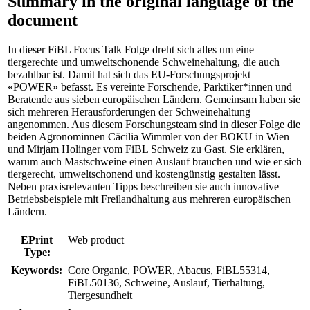
Summary in the original language of the
document
In dieser FiBL Focus Talk Folge dreht sich alles um eine
tiergerechte und umweltschonende Schweinehaltung, die auch
bezahlbar ist. Damit hat sich das EU-Forschungsprojekt
«POWER» befasst. Es vereinte Forschende, Parktiker*innen und
Beratende aus sieben europäischen Ländern. Gemeinsam haben sie
sich mehreren Herausforderungen der Schweinehaltung
angenommen. Aus diesem Forschungsteam sind in dieser Folge die
beiden Agronominnen Cäcilia Wimmler von der BOKU in Wien
und Mirjam Holinger vom FiBL Schweiz zu Gast. Sie erklären,
warum auch Mastschweine einen Auslauf brauchen und wie er sich
tiergerecht, umweltschonend und kostengünstig gestalten lässt.
Neben praxisrelevanten Tipps beschreiben sie auch innovative
Betriebsbeispiele mit Freilandhaltung aus mehreren europäischen
Ländern.
EPrint
Web product
Type:
Keywords:
Core Organic, POWER, Abacus, FiBL55314,
FiBL50136, Schweine, Auslauf, Tierhaltung,
Tiergesundheit