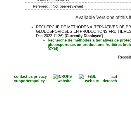
Refereed:
Not peer-reviewed
Available Versions of this 
RECHERCHE DE METHODES ALTERNATIVES DE PRO
GLOEOSPORIOSES EN PRODUCTIONS FRUITIERES B
Dec 2022 11:36)
[Currently Displayed]
Recherche de méthodes alternatives de protect
gloeosporioses en productions fruitières bio
07:34)
Reposit
contact us
privacy
auf
supporters
policy
deutsch