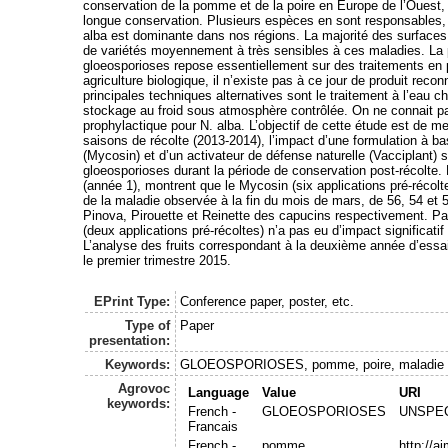
conservation de la pomme et de la poire en Europe de l’Ouest,
longue conservation. Plusieurs espèces en sont responsables,
alba est dominante dans nos régions. La majorité des surfaces
de variétés moyennement à très sensibles à ces maladies. La p
gloeosporioses repose essentiellement sur des traitements en 
agriculture biologique, il n’existe pas à ce jour de produit reco
principales techniques alternatives sont le traitement à l’eau c
stockage au froid sous atmosphère contrôlée. On ne connait 
prophylactique pour N. alba. L’objectif de cette étude est de m
saisons de récolte (2013-2014), l’impact d’une formulation à ba
(Mycosin) et d’un activateur de défense naturelle (Vacciplant)
gloeosporioses durant la période de conservation post-récolte.
(année 1), montrent que le Mycosin (six applications pré-récolte
de la maladie observée à la fin du mois de mars, de 56, 54 et 
Pinova, Pirouette et Reinette des capucins respectivement. Par
(deux applications pré-récoltes) n’a pas eu d’impact significatif
L’analyse des fruits correspondant à la deuxième année d’essai 
le premier trimestre 2015.
EPrint Type:
Conference paper, poster, etc.
Type of
Paper
presentation:
Keywords:
GLOEOSPORIOSES, pomme, poire, maladie 
Agrovoc
Language
Value
URI
keywords:
French -
GLOEOSPORIOSES
UNSPEC
Francais
French -
pomme
http://a