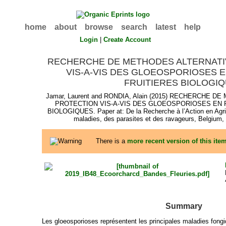
home
about
browse
search
latest
help
Login
|
Create Account
RECHERCHE DE METHODES ALTERNATI
VIS-A-VIS DES GLOEOSPORIOSES 
FRUITIERES BIOLOGI
Jamar, Laurent
and
RONDIA, Alain
(2015) RECHERCHE DE
PROTECTION VIS-A-VIS DES GLOEOSPORIOSES EN 
BIOLOGIQUES. Paper at: De la Recherche à l’Action en Agric
maladies, des parasites et des ravageurs, Belgium
There is a
more recent version of this ite
Summary
Les gloeosporioses représentent les principales maladies fong