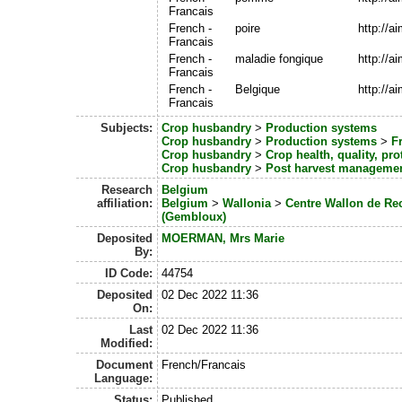
Francais
French -
poire
http://a
Francais
French -
maladie fongique
http://a
Francais
French -
Belgique
http://a
Francais
Subjects:
Crop husbandry
>
Production systems
Crop husbandry
>
Production systems
>
Fr
Crop husbandry
>
Crop health, quality, pro
Crop husbandry
>
Post harvest managemen
Research
Belgium
affiliation:
Belgium
>
Wallonia
>
Centre Wallon de R
(Gembloux)
Deposited
MOERMAN, Mrs Marie
By:
ID Code:
44754
Deposited
02 Dec 2022 11:36
On:
Last
02 Dec 2022 11:36
Modified:
Document
French/Francais
Language:
Status:
Published