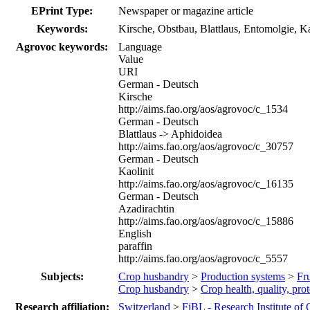
EPrint Type:
Newspaper or magazine article
Keywords:
Kirsche, Obstbau, Blattlaus, Entomolgie, 
Agrovoc keywords:
Language
Value
URI
German - Deutsch
Kirsche
http://aims.fao.org/aos/agrovoc/c_1534
German - Deutsch
Blattlaus -> Aphidoidea
http://aims.fao.org/aos/agrovoc/c_30757
German - Deutsch
Kaolinit
http://aims.fao.org/aos/agrovoc/c_16135
German - Deutsch
Azadirachtin
http://aims.fao.org/aos/agrovoc/c_15886
English
paraffin
http://aims.fao.org/aos/agrovoc/c_5557
Subjects:
Crop husbandry
>
Production systems
>
Fru
Crop husbandry
>
Crop health, quality, pro
Research affiliation:
Switzerland
>
FiBL - Research Institute of