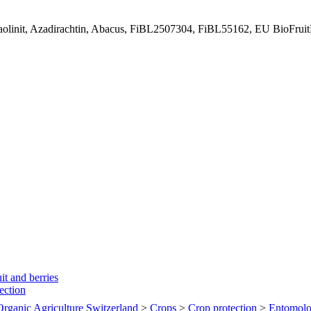
Kaolinit, Azadirachtin, Abacus, FiBL2507304, FiBL55162, EU BioFruit
it and berries
tection
 Organic Agriculture Switzerland
>
Crops
>
Crop protection
>
Entomol