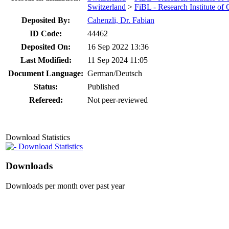
Switzerland
>
FiBL - Research Institute of
Deposited By:
Cahenzli, Dr. Fabian
ID Code:
44462
Deposited On:
16 Sep 2022 13:36
Last Modified:
11 Sep 2024 11:05
Document Language:
German/Deutsch
Status:
Published
Refereed:
Not peer-reviewed
Download Statistics
Download Statistics
Downloads
Downloads per month over past year