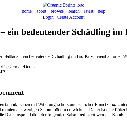
home
about
browse
search
latest
help
Login
|
Create Account
 – ein bedeutender Schädling im
nblattlaus – ein bedeutender Schädling im Bio-Kirschenanbau unter W
DF
- German/Deutsch
MB
document
ederstammkirschen mit Witterungsschutz und seitlicher Einnetzung. Un
kolonien aus wenigen Stammmüttern entwickeln. Daher ist eine frühzei
ie Blattlauspopulation der folgenden Saison reduziert werden. Kombinie