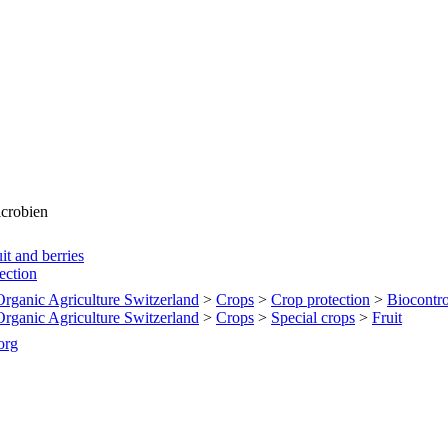
icrobien
it and berries
tection
 Organic Agriculture Switzerland
>
Crops
>
Crop protection
>
Biocontro
 Organic Agriculture Switzerland
>
Crops
>
Special crops
>
Fruit
org