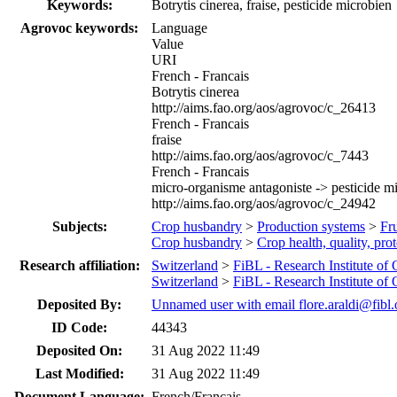
Keywords:
Botrytis cinerea, fraise, pesticide microbien
Agrovoc keywords:
Language
Value
URI
French - Francais
Botrytis cinerea
http://aims.fao.org/aos/agrovoc/c_26413
French - Francais
fraise
http://aims.fao.org/aos/agrovoc/c_7443
French - Francais
micro-organisme antagoniste -> pesticide m
http://aims.fao.org/aos/agrovoc/c_24942
Subjects:
Crop husbandry
>
Production systems
>
Fru
Crop husbandry
>
Crop health, quality, pro
Research affiliation:
Switzerland
>
FiBL - Research Institute of
Switzerland
>
FiBL - Research Institute of
Deposited By:
Unnamed user with email
flore.araldi@fibl.
ID Code:
44343
Deposited On:
31 Aug 2022 11:49
Last Modified:
31 Aug 2022 11:49
Document Language:
French/Francais