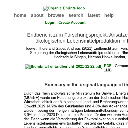
home
about
browse
search
latest
help
Login
|
Create Account
Endbericht zum Forschungsprojekt: Ansätze
ökologischen Lebensmittelproduktion in 
Toews, Thore
and
Sauer, Andreas
(2021) Endbericht zum Fors
Steigerung der ökologischen Lebensmittelproduktion in Rhe
Hochschule Bingen, Herman Höpke Institut, 
PDF
- German
1MB
Summary in the original language of 
Durch das rheinland-pfälzische Ministerium für Umwelt, Energi
(MUEEF) wurde ein Forschungsprojekt an der Technischen Ho
Wirtschaftlichkeit der ökologischen Land- und Ernährungswirtsc
Obwohl 2019 14,9% des Grünlandes und 4,8% des Ackerlandes 
wurden, betrug der mengenmäßigen Lebensmittelkonsum von Bi
3,9% im Jahr 2020 Dies stellt ein Problem für den weiteren Au
dar. Denn wenn die Veränderung der Faktorallokation nur verhä
Lebensmittelmengen erwirtschaftet, besteht die Gefahr, dass in
Landnutzungseffekte zu negativen Gesamteffekten führen.