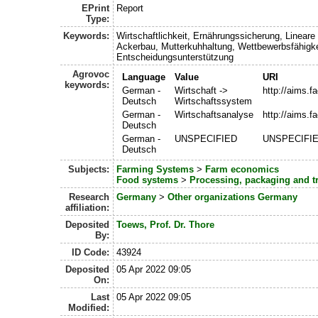
EPrint
Report
Type:
Keywords:
Wirtschaftlichkeit, Ernährungssicherung, Linear
Ackerbau, Mutterkuhhaltung, Wettbewerbsfähigkeit
Entscheidungsunterstützung
Agrovoc
Language
Value
URI
keywords:
German -
Wirtschaft ->
http://aims.f
Deutsch
Wirtschaftssystem
German -
Wirtschaftsanalyse
http://aims.f
Deutsch
German -
UNSPECIFIED
UNSPECIFI
Deutsch
Subjects:
Farming Systems
>
Farm economics
Food systems
>
Processing, packaging and t
Research
Germany
>
Other organizations Germany
affiliation:
Deposited
Toews, Prof. Dr. Thore
By:
ID Code:
43924
Deposited
05 Apr 2022 09:05
On:
Last
05 Apr 2022 09:05
Modified: