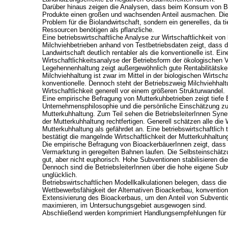
Darüber hinaus zeigen die Analysen, dass beim Konsum von Bi
Produkte einen großen und wachsenden Anteil ausmachen. Dies 
Problem für die Biolandwirtschaft, sondern ein generelles, da t
Ressourcen benötigen als pflanzliche.
Eine betriebswirtschaftliche Analyse zur Wirtschaftlichkeit vo
Milchviehbetrieben anhand von Testbetriebsdaten zeigt, dass d
Landwirtschaft deutlich rentabler als die konventionelle ist. Ei
Wirtschaftlichkeitsanalyse der Betriebsform der ökologischen 
Legehennenhaltung zeigt außergewöhnlich gute Rentabilitätske
Milchviehhaltung ist zwar im Mittel in der biologischen Wirtscha
konventionelle. Dennoch steht der Betriebszweig Milchviehhal
Wirtschaftlichkeit generell vor einem größeren Strukturwandel.
Eine empirische Befragung von Mutterkuhbetrieben zeigt tiefe E
Unternehmensphilosophie und die persönliche Einschätzung zur 
Mutterkuhhaltung. Zum Teil sehen die BetriebsleiterInnen Syner
der Mutterkuhhaltung rechtfertigen. Generell schätzen alle die
Mutterkuhhaltung als gefährdet an. Eine betriebswirtschaftlich
bestätigt die mangelnde Wirtschaftlichkeit der Mutterkuhhaltung
Die empirische Befragung von BioackerbäuerInnen zeigt, dass 
Vermarktung in geregelten Bahnen laufen. Die Selbsteinschätzun
gut, aber nicht euphorisch. Hohe Subventionen stabilisieren d
Dennoch sind die BetriebsleiterInnen über die hohe eigene Su
unglücklich.
Betriebswirtschaftlichen Modellkalkulationen belegen, dass die 
Wettbewerbsfähigkeit der Alternativen Bioackerbau, konvention
Extensivierung des Bioackerbaus, um den Anteil von Subvent
maximieren, im Untersuchungsgebiet ausgewogen sind.
Abschließend werden komprimiert Handlungsempfehlungen für d