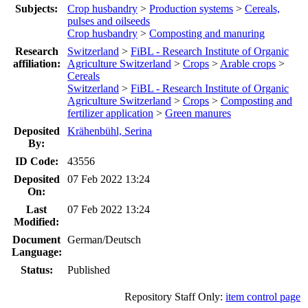
Subjects:
Crop husbandry
>
Production systems
>
Cereals,
pulses and oilseeds
Crop husbandry
>
Composting and manuring
Research
Switzerland
>
FiBL - Research Institute of Organic
affiliation:
Agriculture Switzerland
>
Crops
>
Arable crops
>
Cereals
Switzerland
>
FiBL - Research Institute of Organic
Agriculture Switzerland
>
Crops
>
Composting and
fertilizer application
>
Green manures
Deposited
Krähenbühl, Serina
By:
ID Code:
43556
Deposited
07 Feb 2022 13:24
On:
Last
07 Feb 2022 13:24
Modified:
Document
German/Deutsch
Language:
Status:
Published
Repository Staff Only:
item control page