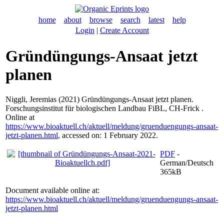
home
about
browse
search
latest
help
Login
|
Create Account
Gründüngungs-Ansaat jetzt
planen
Niggli, Jeremias
(2021) Gründüngungs-Ansaat jetzt planen.
Forschungsinstitut für biologischen Landbau FiBL, CH-Frick .
Online at
https://www.bioaktuell.ch/aktuell/meldung/gruenduengungs-ansaat-
jetzt-planen.html
, accessed on: 1 February 2022.
PDF
-
German/Deutsch
365kB
Document available online at:
https://www.bioaktuell.ch/aktuell/meldung/gruenduengungs-ansaat-
jetzt-planen.html