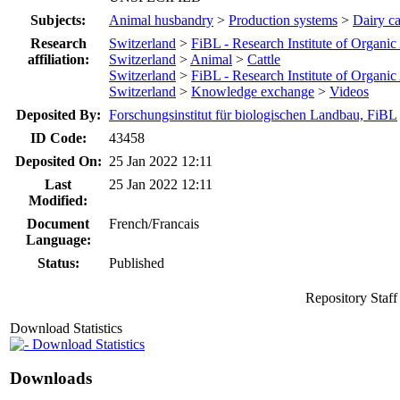
Subjects:
Animal husbandry
>
Production systems
>
Dairy ca
Research
Switzerland
>
FiBL - Research Institute of Organic
affiliation:
Switzerland
>
Animal
>
Cattle
Switzerland
>
FiBL - Research Institute of Organic
Switzerland
>
Knowledge exchange
>
Videos
Deposited By:
Forschungsinstitut für biologischen Landbau, FiBL
ID Code:
43458
Deposited On:
25 Jan 2022 12:11
Last
25 Jan 2022 12:11
Modified:
Document
French/Francais
Language:
Status:
Published
Repository Staf
Download Statistics
Download Statistics
Downloads