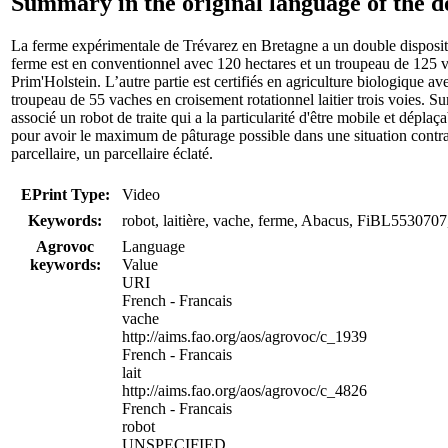
Summary in the original language of the 
La ferme expérimentale de Trévarez en Bretagne a un double dispositi
ferme est en conventionnel avec 120 hectares et un troupeau de 125 va
Prim'Holstein. L’autre partie est certifiés en agriculture biologique av
troupeau de 55 vaches en croisement rotationnel laitier trois voies. Su
associé un robot de traite qui a la particularité d'être mobile et déplaça
pour avoir le maximum de pâturage possible dans une situation contra
parcellaire, un parcellaire éclaté.
EPrint Type:
Video
Keywords:
robot, laitière, vache, ferme, Abacus, FiBL5530707,
Agrovoc
Language
keywords:
Value
URI
French - Francais
vache
http://aims.fao.org/aos/agrovoc/c_1939
French - Francais
lait
http://aims.fao.org/aos/agrovoc/c_4826
French - Francais
robot
UNSPECIFIED