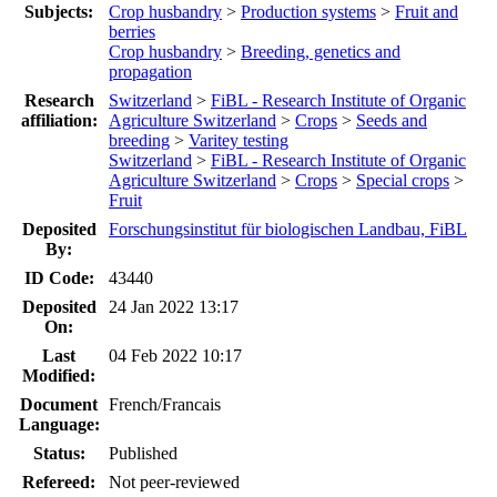
Subjects:
Crop husbandry
>
Production systems
>
Fruit and
berries
Crop husbandry
>
Breeding, genetics and
propagation
Research
Switzerland
>
FiBL - Research Institute of Organic
affiliation:
Agriculture Switzerland
>
Crops
>
Seeds and
breeding
>
Varitey testing
Switzerland
>
FiBL - Research Institute of Organic
Agriculture Switzerland
>
Crops
>
Special crops
>
Fruit
Deposited
Forschungsinstitut für biologischen Landbau, FiBL
By:
ID Code:
43440
Deposited
24 Jan 2022 13:17
On:
Last
04 Feb 2022 10:17
Modified:
Document
French/Francais
Language:
Status:
Published
Refereed:
Not peer-reviewed