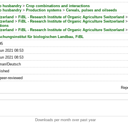
p husbandry
>
Crop combinations and interactions
p husbandry
>
Production systems
>
Cereals, pulses and oilseeds
tzerland
>
FiBL - Research Institute of Organic Agriculture Switzerland
tzerland
>
FiBL - Research Institute of Organic Agriculture Switzerland
tions
tzerland
>
FiBL - Research Institute of Organic Agriculture Switzerland
schungsinstitut für biologischen Landbau, FiBL
95
un 2021 08:53
un 2021 08:53
man/Deutsch
ished
peer-reviewed
Repo
Downloads per month over past year