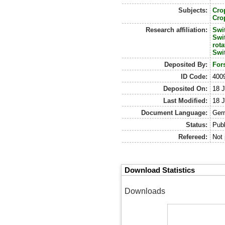
Subjects:
Cro
Cro
Research affiliation:
Swi
Swi
rota
Swi
Deposited By:
For
ID Code:
400
Deposited On:
18 J
Last Modified:
18 J
Document Language:
Ger
Status:
Publ
Refereed:
Not 
Download Statistics
Downloads