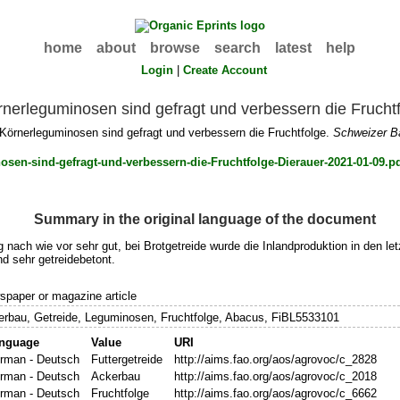
home
about
browse
search
latest
help
Login
|
Create Account
rnerleguminosen sind gefragt und verbessern die Frucht
Körnerleguminosen sind gefragt und verbessern die Fruchtfolge.
Schweizer B
Summary in the original language of the document
ng nach wie vor sehr gut, bei Brotgetreide wurde die Inlandproduktion in den l
d sehr getreidebetont.
paper or magazine article
rbau, Getreide, Leguminosen, Fruchtfolge, Abacus, FiBL5533101
nguage
Value
URI
rman - Deutsch
Futtergetreide
http://aims.fao.org/aos/agrovoc/c_2828
rman - Deutsch
Ackerbau
http://aims.fao.org/aos/agrovoc/c_2018
rman - Deutsch
Fruchtfolge
http://aims.fao.org/aos/agrovoc/c_6662