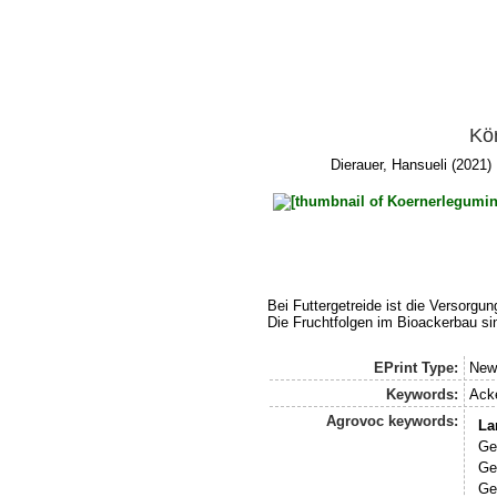
Kö
Dierauer, Hansueli
(2021) 
Bei Futtergetreide ist die Versorgu
Die Fruchtfolgen im Bioackerbau sin
EPrint Type:
News
Keywords:
Acke
Agrovoc keywords:
La
Ge
Ge
Ge