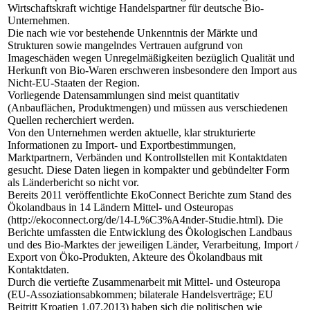
Wirtschaftskraft wichtige Handelspartner für deutsche Bio-
Unternehmen.
Die nach wie vor bestehende Unkenntnis der Märkte und
Strukturen sowie mangelndes Vertrauen aufgrund von
Imageschäden wegen Unregelmäßigkeiten bezüglich Qualität und
Herkunft von Bio-Waren erschweren insbesondere den Import aus
Nicht-EU-Staaten der Region.
Vorliegende Datensammlungen sind meist quantitativ
(Anbauflächen, Produktmengen) und müssen aus verschiedenen
Quellen recherchiert werden.
Von den Unternehmen werden aktuelle, klar strukturierte
Informationen zu Import- und Exportbestimmungen,
Marktpartnern, Verbänden und Kontrollstellen mit Kontaktdaten
gesucht. Diese Daten liegen in kompakter und gebündelter Form
als Länderbericht so nicht vor.
Bereits 2011 veröffentlichte EkoConnect Berichte zum Stand des
Ökolandbaus in 14 Ländern Mittel- und Osteuropas
(http://ekoconnect.org/de/14-L%C3%A4nder-Studie.html). Die
Berichte umfassten die Entwicklung des Ökologischen Landbaus
und des Bio-Marktes der jeweiligen Länder, Verarbeitung, Import /
Export von Öko-Produkten, Akteure des Ökolandbaus mit
Kontaktdaten.
Durch die vertiefte Zusammenarbeit mit Mittel- und Osteuropa
(EU-Assoziationsabkommen; bilaterale Handelsverträge; EU
Beitritt Kroatien 1.07.2013) haben sich die politischen wie