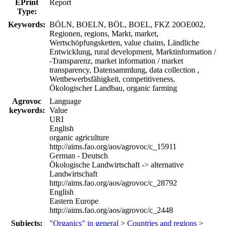
EPrint
Report
Type:
Keywords:
BÖLN, BOELN, BÖL, BOEL, FKZ 20OE002,
Regionen, regions, Markt, market,
Wertschöpfungsketten, value chains, Ländliche
Entwicklung, rural development, Marktinformation /
-Transparenz, market information / market
transparency, Datensammlung, data collection ,
Wettbewerbsfähigkeit, competitiveness,
Ökologischer Landbau, organic farming
Agrovoc
Language
keywords:
Value
URI
English
organic agriculture
http://aims.fao.org/aos/agrovoc/c_15911
German - Deutsch
Ökologische Landwirtschaft -> alternative
Landwirtschaft
http://aims.fao.org/aos/agrovoc/c_28792
English
Eastern Europe
http://aims.fao.org/aos/agrovoc/c_2448
Subjects:
"Organics" in general
>
Countries and regions
>