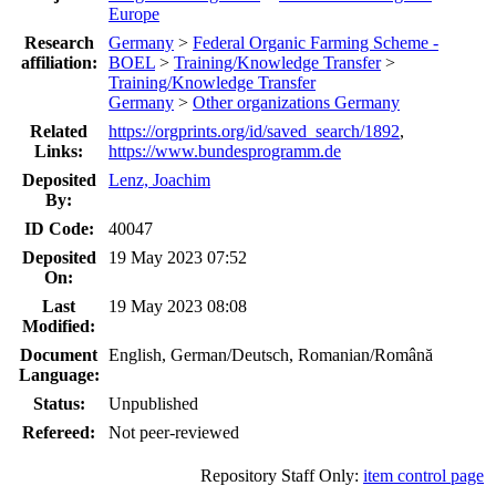
Europe
Research
Germany
>
Federal Organic Farming Scheme -
affiliation:
BOEL
>
Training/Knowledge Transfer
>
Training/Knowledge Transfer
Germany
>
Other organizations Germany
Related
https://orgprints.org/id/saved_search/1892
,
Links:
https://www.bundesprogramm.de
Deposited
Lenz, Joachim
By:
ID Code:
40047
Deposited
19 May 2023 07:52
On:
Last
19 May 2023 08:08
Modified:
Document
English, German/Deutsch, Romanian/Română
Language:
Status:
Unpublished
Refereed:
Not peer-reviewed
Repository Staff Only:
item control page