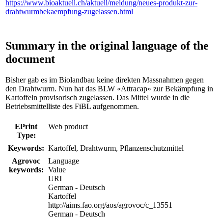
https://www.bioaktuell.ch/aktuell/meldung/neues-produkt-zur-
drahtwurmbekaempfung-zugelassen.html
Summary in the original language of the
document
Bisher gab es im Biolandbau keine direkten Massnahmen gegen
den Drahtwurm. Nun hat das BLW «Attracap» zur Bekämpfung in
Kartoffeln provisorisch zugelassen. Das Mittel wurde in die
Betriebsmittelliste des FiBL aufgenommen.
EPrint
Web product
Type:
Keywords:
Kartoffel, Drahtwurm, Pflanzenschutzmittel
Agrovoc
Language
keywords:
Value
URI
German - Deutsch
Kartoffel
http://aims.fao.org/aos/agrovoc/c_13551
German - Deutsch