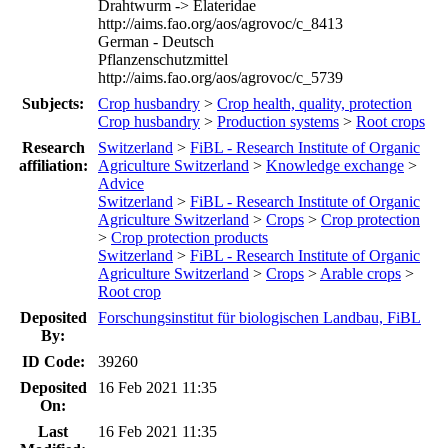
Drahtwurm -> Elateridae
http://aims.fao.org/aos/agrovoc/c_8413
German - Deutsch
Pflanzenschutzmittel
http://aims.fao.org/aos/agrovoc/c_5739
Subjects:
Crop husbandry
>
Crop health, quality, protection
Crop husbandry
>
Production systems
>
Root crops
Research
Switzerland
>
FiBL - Research Institute of Organic
affiliation:
Agriculture Switzerland
>
Knowledge exchange
>
Advice
Switzerland
>
FiBL - Research Institute of Organic
Agriculture Switzerland
>
Crops
>
Crop protection
>
Crop protection products
Switzerland
>
FiBL - Research Institute of Organic
Agriculture Switzerland
>
Crops
>
Arable crops
>
Root crop
Deposited
Forschungsinstitut für biologischen Landbau, FiBL
By:
ID Code:
39260
Deposited
16 Feb 2021 11:35
On:
Last
16 Feb 2021 11:35