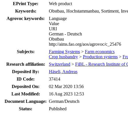
EPrint Type:
Web product
Keywords:
Obstbau, Hochstammanbau, Sortiment, Inve
Agrovoc keywords:
Language
Value
URI
German - Deutsch
Obstbau
http://aims.fao.org/aos/agrovoc/c_25476
Subjects:
Farming Systems
>
Farm economics
Crop husbandry
>
Production systems
>
Fru
Research affiliation:
Switzerland
>
FiBL - Research Institute of
Deposited By:
Häseli, Andreas
ID Code:
37414
Deposited On:
02 Mar 2020 13:56
Last Modified:
16 Aug 2023 12:53
Document Language:
German/Deutsch
Status:
Published