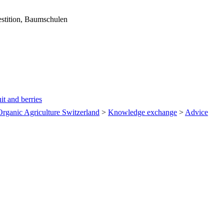
stition, Baumschulen
it and berries
 Organic Agriculture Switzerland
>
Knowledge exchange
>
Advice