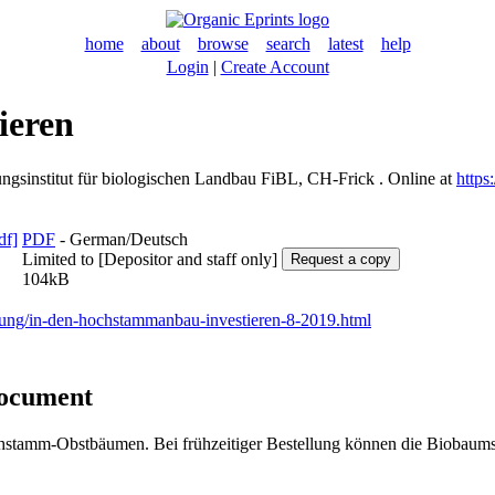
home
about
browse
search
latest
help
Login
|
Create Account
ieren
gsinstitut für biologischen Landbau FiBL, CH-Frick . Online at
https
PDF
- German/Deutsch
Limited to [Depositor and staff only]
104kB
ldung/in-den-hochstammanbau-investieren-8-2019.html
document
chstamm-Obstbäumen. Bei frühzeitiger Bestellung können die Biobaumsc