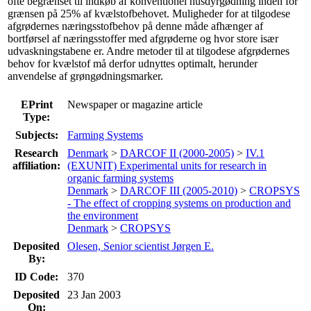
ofte begrænset til indkøb af konventionel husdyrgødning inden for
grænsen på 25% af kvælstofbehovet. Muligheder for at tilgodese
afgrødernes næringsstofbehov på denne måde afhænger af
bortførsel af næringsstoffer med afgrøderne og hvor store især
udvaskningstabene er. Andre metoder til at tilgodese afgrødernes
behov for kvælstof må derfor udnyttes optimalt, herunder
anvendelse af grøngødningsmarker.
EPrint
Newspaper or magazine article
Type:
Subjects:
Farming Systems
Research
Denmark
>
DARCOF II (2000-2005)
>
IV.1
affiliation:
(EXUNIT) Experimental units for research in
organic farming systems
Denmark
>
DARCOF III (2005-2010)
>
CROPSYS
- The effect of cropping systems on production and
the environment
Denmark
>
CROPSYS
Deposited
Olesen, Senior scientist Jørgen E.
By:
ID Code:
370
Deposited
23 Jan 2003
On: