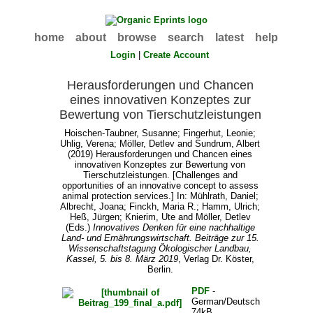
home
about
browse
search
latest
help
Login
|
Create Account
Herausforderungen und Chancen
eines innovativen Konzeptes zur
Bewertung von Tierschutzleistungen
Hoischen-Taubner, Susanne
;
Fingerhut, Leonie
;
Uhlig, Verena
;
Möller, Detlev
and
Sundrum, Albert
(2019) Herausforderungen und Chancen eines
innovativen Konzeptes zur Bewertung von
Tierschutzleistungen. [Challenges and
opportunities of an innovative concept to assess
animal protection services.] In:
Mühlrath, Daniel
;
Albrecht, Joana
;
Finckh, Maria R.
;
Hamm, Ulrich
;
Heß, Jürgen
;
Knierim, Ute
and
Möller, Detlev
(Eds.)
Innovatives Denken für eine nachhaltige
Land- und Ernährungswirtschaft. Beiträge zur 15.
Wissenschaftstagung Ökologischer Landbau,
Kassel, 5. bis 8. März 2019
, Verlag Dr. Köster,
Berlin.
PDF
-
German/Deutsch
74kB