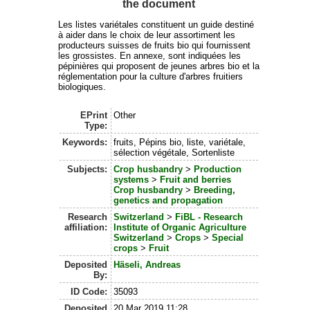
the document
Les listes variétales constituent un guide destiné
à aider dans le choix de leur assortiment les
producteurs suisses de fruits bio qui fournissent
les grossistes. En annexe, sont indiquées les
pépinières qui proposent de jeunes arbres bio et la
réglementation pour la culture d'arbres fruitiers
biologiques.
EPrint
Other
Type:
Keywords:
fruits, Pépins bio, liste, variétale,
sélection végétale, Sortenliste
Subjects:
Crop husbandry
>
Production
systems
>
Fruit and berries
Crop husbandry
>
Breeding,
genetics and propagation
Research
Switzerland
>
FiBL - Research
affiliation:
Institute of Organic Agriculture
Switzerland
>
Crops
>
Special
crops
>
Fruit
Deposited
Häseli, Andreas
By:
ID Code:
35093
Deposited
20 Mar 2019 11:28