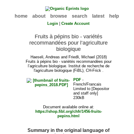
home
about
browse
search
latest
help
Login
|
Create Account
Fruits à pépins bio - variétés
recommandées pour l’agriculture
biologique
Haeseli, Andreas
and
Friedli, Michael
(2018)
Fruits à pépins bio - variétés recommandées pour
l’agriculture biologique. Institut de recherche de
l'agriculture biologique (FiBL), CH-Frick .
PDF
-
French/Francais
Limited to [Depositor
and staff only]
230kB
Document available online at:
https://shop.fibl.org/chfr/1456-fruits-
pepins.html
Summary in the original language of