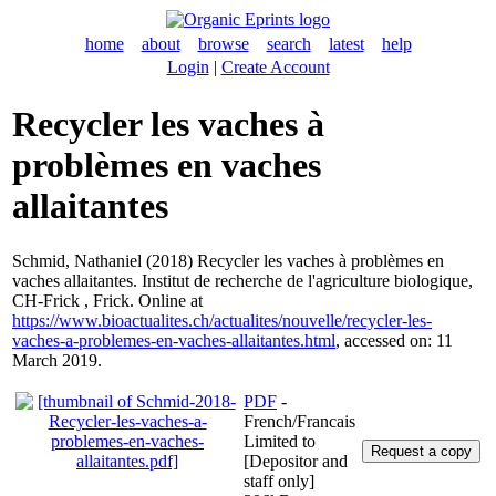
home
about
browse
search
latest
help
Login
|
Create Account
Recycler les vaches à
problèmes en vaches
allaitantes
Schmid, Nathaniel
(2018) Recycler les vaches à problèmes en
vaches allaitantes. Institut de recherche de l'agriculture biologique,
CH-Frick , Frick. Online at
https://www.bioactualites.ch/actualites/nouvelle/recycler-les-
vaches-a-problemes-en-vaches-allaitantes.html
, accessed on: 11
March 2019.
PDF
-
French/Francais
Limited to
[Depositor and
staff only]