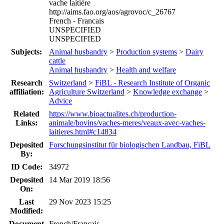
vache laitière
http://aims.fao.org/aos/agrovoc/c_26767
French - Francais
UNSPECIFIED
UNSPECIFIED
Subjects:
Animal husbandry
>
Production systems
>
Dairy
cattle
Animal husbandry
>
Health and welfare
Research
Switzerland
>
FiBL - Research Institute of Organic
affiliation:
Agriculture Switzerland
>
Knowledge exchange
>
Advice
Related
https://www.bioactualites.ch/production-
Links:
animale/bovins/vaches-meres/veaux-avec-vaches-
laitieres.html#c14834
Deposited
Forschungsinstitut für biologischen Landbau, FiBL
By:
ID Code:
34972
Deposited
14 Mar 2019 18:56
On:
Last
29 Nov 2023 15:25
Modified:
Document
French/Francais