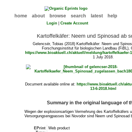
home
about
browse
search
latest
help
Login
|
Create Account
Kartoffelkäfer: Neem und Spinosad ab s
Gelencsér, Tobias
(2018) Kartoffelkäfer: Neem und Spinos
Forschungsinstitut für biologischen Landbau (FiBL), 
https://www.bioaktuell.ch/aktuell/meldung/kartoffelkaefer-
1 July 2018.
Document available online at:
https://www.bioaktuell.ch/aktu
13-6-2018.html
Summary in the original language of 
Wegen der explosionsartigen Vermehrung des Kartoffelkäfers 
Versorgungsengpasses bei Novodor sind Neem und Spinosad b
EPrint
Web product