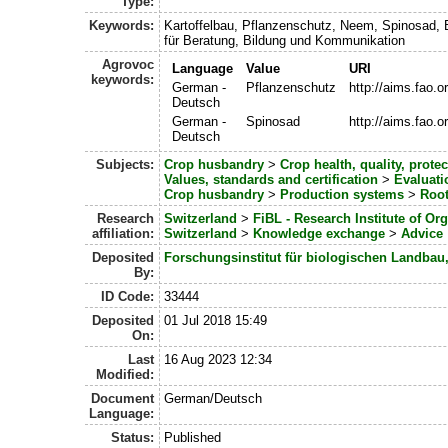
Type:
Keywords:
Kartoffelbau, Pflanzenschutz, Neem, Spinosad, 
für Beratung, Bildung und Kommunikation
Agrovoc
Language
Value
URI
keywords:
German -
Pflanzenschutz
http://aims.fao.
Deutsch
German -
Spinosad
http://aims.fao.
Deutsch
Subjects:
Crop husbandry
>
Crop health, quality, protec
Values, standards and certification
>
Evaluati
Crop husbandry
>
Production systems
>
Root
Research
Switzerland
>
FiBL - Research Institute of Or
affiliation:
Switzerland
>
Knowledge exchange
>
Advice
Deposited
Forschungsinstitut für biologischen Landbau
By:
ID Code:
33444
Deposited
01 Jul 2018 15:49
On:
Last
16 Aug 2023 12:34
Modified:
Document
German/Deutsch
Language:
Status:
Published