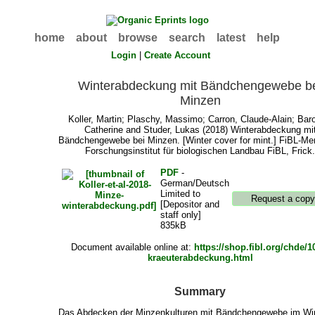
home
about
browse
search
latest
help
Login
|
Create Account
Winterabdeckung mit Bändchengewebe b
Minzen
Koller, Martin
;
Plaschy, Massimo
;
Carron, Claude-Alain
;
Baro
Catherine
and
Studer, Lukas
(2018) Winterabdeckung mi
Bändchengewebe bei Minzen. [Winter cover for mint.] FiBL-Mer
Forschungsinstitut für biologischen Landbau FiBL, Frick
PDF
-
German/Deutsch
Limited to
[Depositor and
staff only]
835kB
Document available online at:
https://shop.fibl.org/chde/1
kraeuterabdeckung.html
Summary
Das Abdecken der Minzenkulturen mit Bändchengewebe im Wi