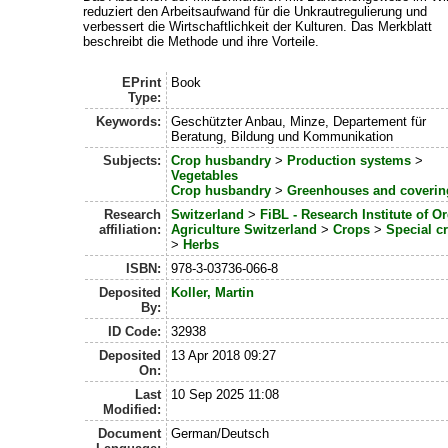
reduziert den Arbeitsaufwand für die Unkrautregulierung und
verbessert die Wirtschaftlichkeit der Kulturen. Das Merkblatt
beschreibt die Methode und ihre Vorteile.
EPrint
Book
Type:
Keywords:
Geschützter Anbau, Minze, Departement für
Beratung, Bildung und Kommunikation
Subjects:
Crop husbandry
>
Production systems
>
Vegetables
Crop husbandry
>
Greenhouses and coverin
Research
Switzerland
>
FiBL - Research Institute of O
affiliation:
Agriculture Switzerland
>
Crops
>
Special c
>
Herbs
ISBN:
978-3-03736-066-8
Deposited
Koller, Martin
By:
ID Code:
32938
Deposited
13 Apr 2018 09:27
On:
Last
10 Sep 2025 11:08
Modified:
Document
German/Deutsch