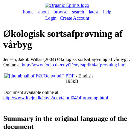
home
about
browse
search
latest
help
Login
|
Create Account
Økologisk sortsafprøvning af
vårbyg
Jensen, Jakob Willas
(2004) Økologisk sortsafprøvning af vårbyg. .
Online at
http://www.foejo.dk/enyt2/enyt/april04/afprovning.html
.
PDF
- English
195kB
Document available online at:
http://www.foejo.dk/enyt2/enyt/april04/afprovning.html
Summary in the original language of the
document