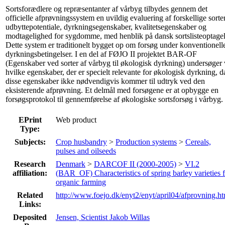
Sortsforædlere og repræsentanter af vårbyg tilbydes gennem det
officielle afprøvningssystem en uvildig evaluering af forskellige sorte
udbyttepotentiale, dyrkningsegenskaber, kvalitetsegenskaber og
modtagelighed for sygdomme, med henblik på dansk sortslisteoptagel
Dette system er traditionelt bygget op om forsøg under konventionell
dyrkningsbetingelser. I en del af FØJO II projektet BAR-OF
(Egenskaber ved sorter af vårbyg til økologisk dyrkning) undersøger 
hvilke egenskaber, der er specielt relevante for økologisk dyrkning, d
disse egenskaber ikke nødvendigvis kommer til udtryk ved den
eksisterende afprøvning. Et delmål med forsøgene er at opbygge en
forsøgsprotokol til gennemførelse af økologiske sortsforsøg i vårbyg.
EPrint
Web product
Type:
Subjects:
Crop husbandry
>
Production systems
>
Cereals,
pulses and oilseeds
Research
Denmark
>
DARCOF II (2000-2005)
>
VI.2
affiliation:
(BAR_OF) Characteristics of spring barley varieties 
organic farming
Related
http://www.foejo.dk/enyt2/enyt/april04/afprovning.h
Links:
Deposited
Jensen, Scientist Jakob Willas