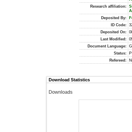
Research affiliation:
S
A
Deposited By:
F
ID Code:
3
Deposited On:
0
Last Modified:
0
Document Language:
G
Status:
P
Refereed:
N
Download Statistics
Downloads