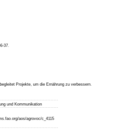
36-37.
 begleitet Projekte, um die Ernährung zu verbessern.
ldung und Kommunikation
ims.fao.org/aos/agrovoc/c_4115