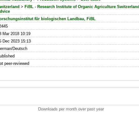
witzerland
>
FiBL - Research Institute of Organic Agriculture Switzerlan
dvice
orschungsinstitut für biologischen Landbau, FiBL
2445
8 Mar 2018 10:19
5 Dec 2023 15:13
erman/Deutsch
ublished
ot peer-reviewed
Downloads per month over past year