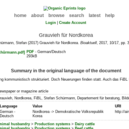
home
about
browse
search
latest
help
Login
|
Create Account
Grauvieh für Nordkorea
hürmann, Stefan
(2017) Grauvieh für Nordkorea.
Bioaktuell
, 2017, 10/17, pp. 
PDF
- German/Deutsch
293kB
Summary in the original language of the document
treng kommunistisch strukturiert. Doch Neuerungen finden statt. Auch das FiBL
ewspaper or magazine article
rauvieh, Nordkorea, FiBL, Stefan Schürmann, Departement für beratung, Bi
Language
Value
URI
German -
Nordkorea -> Demokratische Volksrepublik
http://a
Deutsch
Korea
nimal husbandry
>
Production systems
>
Dairy cattle
nimal husbandry
>
Production systems
>
Beef cattle