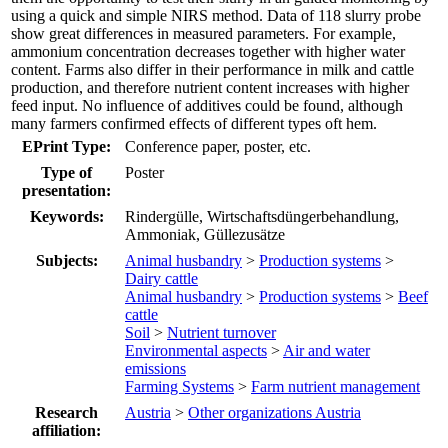
using a quick and simple NIRS method. Data of 118 slurry probe
show great differences in measured parameters. For example,
ammonium concentration decreases together with higher water
content. Farms also differ in their performance in milk and cattle
production, and therefore nutrient content increases with higher
feed input. No influence of additives could be found, although
many farmers confirmed effects of different types oft hem.
EPrint Type:
Conference paper, poster, etc.
Type of
Poster
presentation:
Keywords:
Rindergülle, Wirtschaftsdüngerbehandlung,
Ammoniak, Güllezusätze
Subjects:
Animal husbandry
>
Production systems
>
Dairy cattle
Animal husbandry
>
Production systems
>
Beef
cattle
Soil
>
Nutrient turnover
Environmental aspects
>
Air and water
emissions
Farming Systems
>
Farm nutrient management
Research
Austria
>
Other organizations Austria
affiliation: