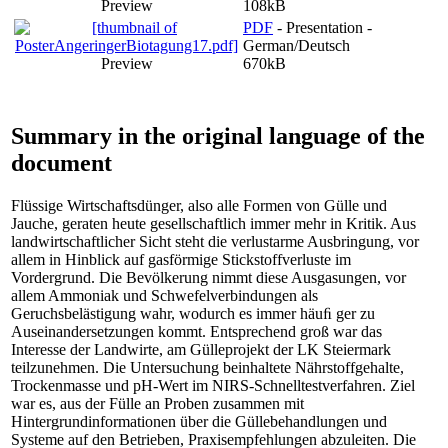
Preview
108kB
PDF
- Presentation -
German/Deutsch
Preview
670kB
Summary in the original language of the
document
Flüssige Wirtschaftsdünger, also alle Formen von Gülle und
Jauche, geraten heute gesellschaftlich immer mehr in Kritik. Aus
landwirtschaftlicher Sicht steht die verlustarme Ausbringung, vor
allem in Hinblick auf gasförmige Stickstoffverluste im
Vordergrund. Die Bevölkerung nimmt diese Ausgasungen, vor
allem Ammoniak und Schwefelverbindungen als
Geruchsbelästigung wahr, wodurch es immer häuﬁ ger zu
Auseinandersetzungen kommt. Entsprechend groß war das
Interesse der Landwirte, am Gülleprojekt der LK Steiermark
teilzunehmen. Die Untersuchung beinhaltete Nährstoffgehalte,
Trockenmasse und pH-Wert im NIRS-Schnelltestverfahren. Ziel
war es, aus der Fülle an Proben zusammen mit
Hintergrundinformationen über die Güllebehandlungen und
Systeme auf den Betrieben, Praxisempfehlungen abzuleiten. Die