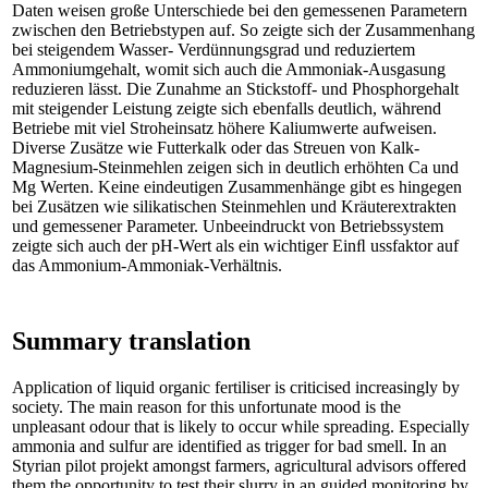
Daten weisen große Unterschiede bei den gemessenen Parametern
zwischen den Betriebstypen auf. So zeigte sich der Zusammenhang
bei steigendem Wasser- Verdünnungsgrad und reduziertem
Ammoniumgehalt, womit sich auch die Ammoniak-Ausgasung
reduzieren lässt. Die Zunahme an Stickstoff- und Phosphorgehalt
mit steigender Leistung zeigte sich ebenfalls deutlich, während
Betriebe mit viel Stroheinsatz höhere Kaliumwerte aufweisen.
Diverse Zusätze wie Futterkalk oder das Streuen von Kalk-
Magnesium-Steinmehlen zeigen sich in deutlich erhöhten Ca und
Mg Werten. Keine eindeutigen Zusammenhänge gibt es hingegen
bei Zusätzen wie silikatischen Steinmehlen und Kräuterextrakten
und gemessener Parameter. Unbeeindruckt von Betriebssystem
zeigte sich auch der pH-Wert als ein wichtiger Einﬂ ussfaktor auf
das Ammonium-Ammoniak-Verhältnis.
Summary translation
Application of liquid organic fertiliser is criticised increasingly by
society. The main reason for this unfortunate mood is the
unpleasant odour that is likely to occur while spreading. Especially
ammonia and sulfur are identified as trigger for bad smell. In an
Styrian pilot projekt amongst farmers, agricultural advisors offered
them the opportunity to test their slurry in an guided monitoring by