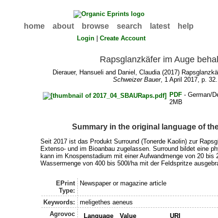
home
about
browse
search
latest
help
Login
|
Create Account
Rapsglanzkäfer im Auge beha
Dierauer, Hansueli
and
Daniel, Claudia
(2017) Rapsglanzkäf
Schweizer Bauer
, 1 April 2017, p. 32.
PDF
- German/D
2MB
Summary in the original language of t
Seit 2017 ist das Produkt Surround (Tonerde Kaolin) zur Rapsg
Extenso- und im Bioanbau zugelassen. Surround bildet eine ph
kann im Knospenstadium mit einer Aufwandmenge von 20 bis 2
Wassermenge von 400 bis 500l/ha mit der Feldspritze ausgebr
EPrint
Newspaper or magazine article
Type:
Keywords:
meligethes aeneus
Agrovoc
Language
Value
URI