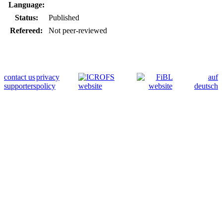
Language:
Status:
Published
Refereed:
Not peer-reviewed
contact us
privacy
auf
supporters
policy
deutsch