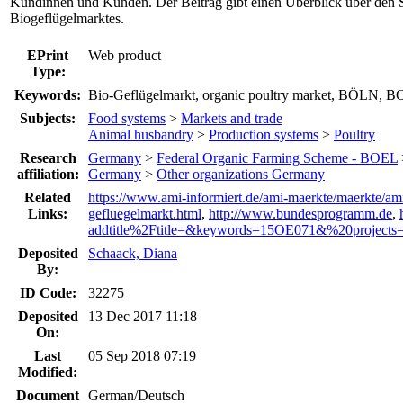
Kundinnen und Kunden. Der Beitrag gibt einen Überblick über den
Biogeflügelmarktes.
EPrint
Web product
Type:
Keywords:
Bio-Geflügelmarkt, organic poultry market, BÖL
Subjects:
Food systems
>
Markets and trade
Animal husbandry
>
Production systems
>
Poultry
Research
Germany
>
Federal Organic Farming Scheme - BOEL
affiliation:
Germany
>
Other organizations Germany
Related
https://www.ami-informiert.de/ami-maerkte/maerkte/am
Links:
gefluegelmarkt.html
,
http://www.bundesprogramm.de
,
addtitle%2Ftitle=&keywords=15OE071&%20projects
Deposited
Schaack, Diana
By:
ID Code:
32275
Deposited
13 Dec 2017 11:18
On:
Last
05 Sep 2018 07:19
Modified:
Document
German/Deutsch