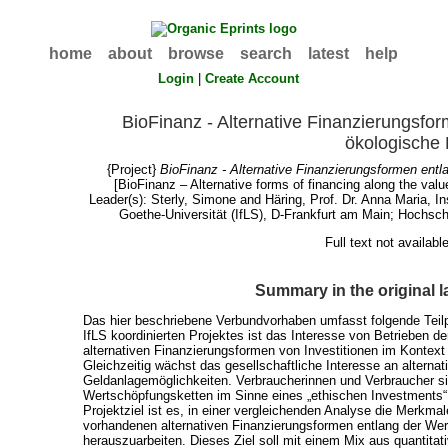
home
about
browse
search
latest
help
Login
|
Create Account
BioFinanz - Alternative Finanzierungsfo
ökologische 
{Project}
BioFinanz - Alternative Finanzierungsformen entl
[BioFinanz – Alternative forms of financing along the val
Leader(s):
Sterly, Simone
and
Häring, Prof. Dr. Anna Maria
, I
Goethe-Universität (IfLS), D-Frankfurt am Main; Hochsc
Full text not availabl
Summary in the original 
Das hier beschriebene Verbundvorhaben umfasst folgende Te
IfLS koordinierten Projektes ist das Interesse von Betrieben d
alternativen Finanzierungsformen von Investitionen im Kontext
Gleichzeitig wächst das gesellschaftliche Interesse an alternat
Geldanlagemöglichkeiten. Verbraucherinnen und Verbraucher si
Wertschöpfungsketten im Sinne eines „ethischen Investments“ f
Projektziel ist es, in einer vergleichenden Analyse die Merkm
vorhandenen alternativen Finanzierungsformen entlang der Wer
herauszuarbeiten. Dieses Ziel soll mit einem Mix aus quantitat