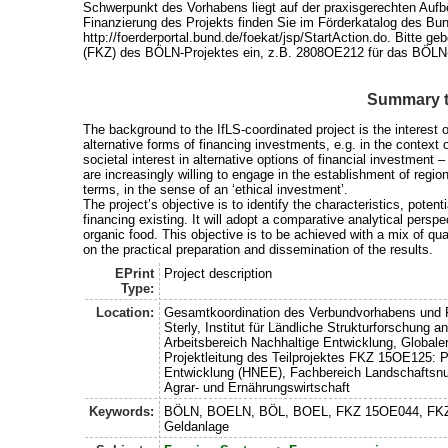
Schwerpunkt des Vorhabens liegt auf der praxisgerechten Aufb
Finanzierung des Projekts finden Sie im Förderkatalog des Bu
http://foerderportal.bund.de/foekat/jsp/StartAction.do. Bitte 
(FKZ) des BÖLN-Projektes ein, z.B. 2808OE212 für das BÖLN
Summary t
The background to the IfLS-coordinated project is the interest o
alternative forms of financing investments, e.g. in the context 
societal interest in alternative options of financial investment 
are increasingly willing to engage in the establishment of regio
terms, in the sense of an ‘ethical investment’.
The project’s objective is to identify the characteristics, poten
financing existing. It will adopt a comparative analytical pers
organic food. This objective is to be achieved with a mix of qua
on the practical preparation and dissemination of the results.
EPrint
Project description
Type:
Location:
Gesamtkoordination des Verbundvorhabens und P
Sterly, Institut für Ländliche Strukturforschung 
Arbeitsbereich Nachhaltige Entwicklung, Globaler
Projektleitung des Teilprojektes FKZ 15OE125: P
Entwicklung (HNEE), Fachbereich Landschaftsnut
Agrar- und Ernährungswirtschaft
Keywords:
BÖLN, BOELN, BÖL, BOEL, FKZ 15OE044, FKZ 15
Geldanlage