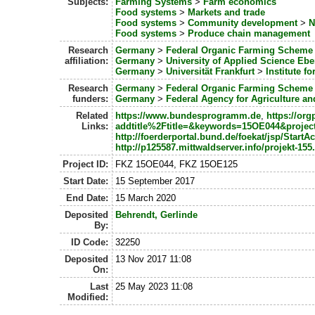
Subjects:
Farming Systems
>
Farm economics
Food systems
>
Markets and trade
Food systems
>
Community development
>
N
Food systems
>
Produce chain management
Research
Germany
>
Federal Organic Farming Scheme
affiliation:
Germany
>
University of Applied Science Eb
Germany
>
Universität Frankfurt
>
Institute f
Research
Germany
>
Federal Organic Farming Scheme
funders:
Germany
>
Federal Agency for Agriculture a
Related
https://www.bundesprogramm.de
,
https://org
Links:
addtitle%2Ftitle=&keywords=15OE044&proje
http://foerderportal.bund.de/foekat/jsp/StartA
http://p125587.mittwaldserver.info/projekt-15
Project ID:
FKZ 15OE044, FKZ 15OE125
Start Date:
15 September 2017
End Date:
15 March 2020
Deposited
Behrendt, Gerlinde
By:
ID Code:
32250
Deposited
13 Nov 2017 11:08
On:
Last
25 May 2023 11:08
Modified: