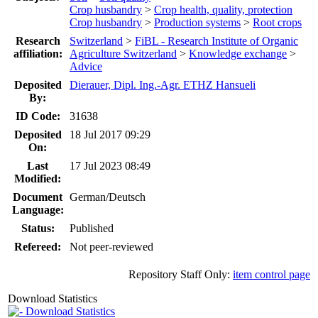
Crop husbandry
>
Crop health, quality, protection
Crop husbandry
>
Production systems
>
Root crops
Research
Switzerland
>
FiBL - Research Institute of Organic
affiliation:
Agriculture Switzerland
>
Knowledge exchange
>
Advice
Deposited
Dierauer, Dipl. Ing.-Agr. ETHZ Hansueli
By:
ID Code:
31638
Deposited
18 Jul 2017 09:29
On:
Last
17 Jul 2023 08:49
Modified:
Document
German/Deutsch
Language:
Status:
Published
Refereed:
Not peer-reviewed
Repository Staff Only:
item control page
Download Statistics
Download Statistics