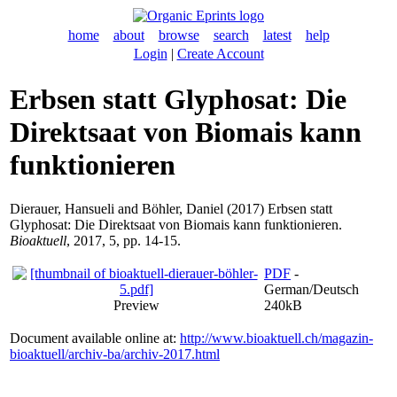
home
about
browse
search
latest
help
Login
|
Create Account
Erbsen statt Glyphosat: Die
Direktsaat von Biomais kann
funktionieren
Dierauer, Hansueli
and
Böhler, Daniel
(2017) Erbsen statt
Glyphosat: Die Direktsaat von Biomais kann funktionieren.
Bioaktuell
, 2017, 5, pp. 14-15.
PDF
-
German/Deutsch
Preview
240kB
Document available online at:
http://www.bioaktuell.ch/magazin-
bioaktuell/archiv-ba/archiv-2017.html