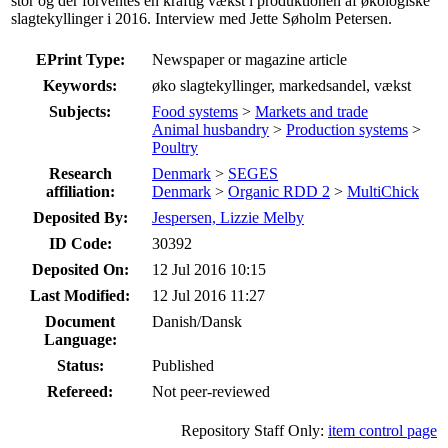
stor og der forventes en kraftig vækst i produktionen af økologiske
slagtekyllinger i 2016. Interview med Jette Søholm Petersen.
EPrint Type:
Newspaper or magazine article
Keywords:
øko slagtekyllinger, markedsandel, vækst
Subjects:
Food systems
>
Markets and trade
Animal husbandry
>
Production systems
>
Poultry
Research
Denmark
>
SEGES
affiliation:
Denmark
>
Organic RDD 2
>
MultiChick
Deposited By:
Jespersen, Lizzie Melby
ID Code:
30392
Deposited On:
12 Jul 2016 10:15
Last Modified:
12 Jul 2016 11:27
Document
Danish/Dansk
Language:
Status:
Published
Refereed:
Not peer-reviewed
Repository Staff Only:
item control page