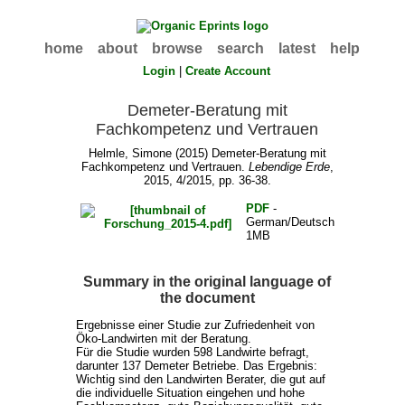
home
about
browse
search
latest
help
Login
|
Create Account
Demeter-Beratung mit
Fachkompetenz und Vertrauen
Helmle, Simone
(2015) Demeter-Beratung mit
Fachkompetenz und Vertrauen.
Lebendige Erde
,
2015, 4/2015, pp. 36-38.
PDF
-
German/Deutsch
1MB
Summary in the original language of
the document
Ergebnisse einer Studie zur Zufriedenheit von
Öko-Landwirten mit der Beratung.
Für die Studie wurden 598 Landwirte befragt,
darunter 137 Demeter Betriebe. Das Ergebnis:
Wichtig sind den Landwirten Berater, die gut auf
die individuelle Situation eingehen und hohe