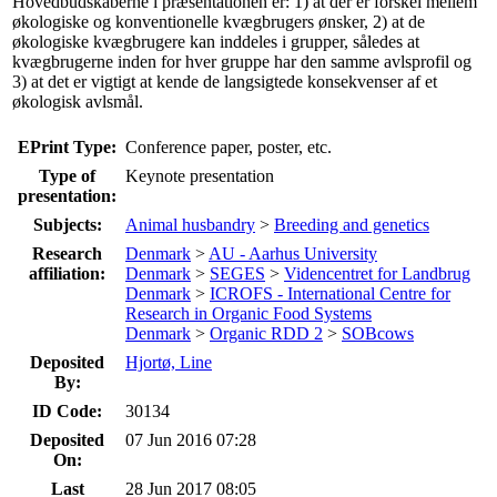
Hovedbudskaberne i præsentationen er: 1) at der er forskel mellem
økologiske og konventionelle kvægbrugers ønsker, 2) at de
økologiske kvægbrugere kan inddeles i grupper, således at
kvægbrugerne inden for hver gruppe har den samme avlsprofil og
3) at det er vigtigt at kende de langsigtede konsekvenser af et
økologisk avlsmål.
EPrint Type:
Conference paper, poster, etc.
Type of
Keynote presentation
presentation:
Subjects:
Animal husbandry
>
Breeding and genetics
Research
Denmark
>
AU - Aarhus University
affiliation:
Denmark
>
SEGES
>
Videncentret for Landbrug
Denmark
>
ICROFS - International Centre for
Research in Organic Food Systems
Denmark
>
Organic RDD 2
>
SOBcows
Deposited
Hjortø, Line
By:
ID Code:
30134
Deposited
07 Jun 2016 07:28
On:
Last
28 Jun 2017 08:05