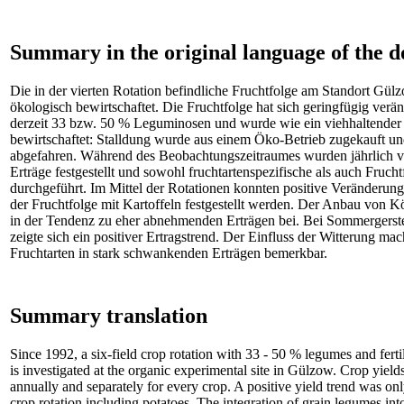
Summary in the original language of the 
Die in der vierten Rotation befindliche Fruchtfolge am Standort Gül
ökologisch bewirtschaftet. Die Fruchtfolge hat sich geringfügig verä
derzeit 33 bzw. 50 % Leguminosen und wurde wie ein viehhaltender 
bewirtschaftet: Stalldung wurde aus einem Öko-Betrieb zugekauft u
abgefahren. Während des Beobachtungszeitraumes wurden jährlich vo
Erträge festgestellt und sowohl fruchtartenspezifische als auch Fruch
durchgeführt. Im Mittel der Rotationen konnten positive Veränderung
der Fruchtfolge mit Kartoffeln festgestellt werden. Der Anbau von 
in der Tendenz zu eher abnehmenden Erträgen bei. Bei Sommergerst
zeigte sich ein positiver Ertragstrend. Der Einfluss der Witterung mach
Fruchtarten in stark schwankenden Erträgen bemerkbar.
Summary translation
Since 1992, a six-field crop rotation with 33 - 50 % legumes and fert
is investigated at the organic experimental site in Gülzow. Crop yield
annually and separately for every crop. A positive yield trend was on
crop rotation including potatoes. The integration of grain legumes into