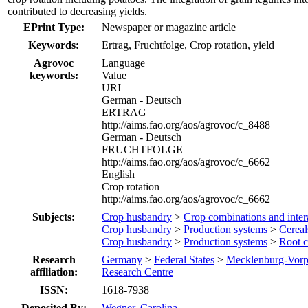
contributed to decreasing yields.
EPrint Type:
Newspaper or magazine article
Keywords:
Ertrag, Fruchtfolge, Crop rotation, yield
Agrovoc
Language
keywords:
Value
URI
German - Deutsch
ERTRAG
http://aims.fao.org/aos/agrovoc/c_8488
German - Deutsch
FRUCHTFOLGE
http://aims.fao.org/aos/agrovoc/c_6662
English
Crop rotation
http://aims.fao.org/aos/agrovoc/c_6662
Subjects:
Crop husbandry
>
Crop combinations and inter
Crop husbandry
>
Production systems
>
Cereal
Crop husbandry
>
Production systems
>
Root c
Research
Germany
>
Federal States
>
Mecklenburg-Vor
affiliation:
Research Centre
ISSN:
1618-7938
Deposited By:
Wegner, Carolina