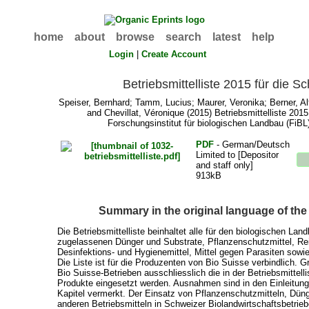
home
about
browse
search
latest
help
Login
|
Create Account
Betriebsmittelliste 2015 für die S
Speiser, Bernhard
;
Tamm, Lucius
;
Maurer, Veronika
;
Berner, Al
and
Chevillat, Véronique
(2015) Betriebsmittelliste 2015
Forschungsinstitut für biologischen Landbau (FiBL
PDF
- German/Deutsch
Limited to [Depositor
and staff only]
913kB
Summary in the original language of th
Die Betriebsmittelliste beinhaltet alle für den biologischen La
zugelassenen Dünger und Substrate, Pflanzenschutzmittel, Re
Desinfektions- und Hygienemittel, Mittel gegen Parasiten sowie 
Die Liste ist für die Produzenten von Bio Suisse verbindlich. G
Bio Suisse-Betrieben ausschliesslich die in der Betriebsmittell
Produkte eingesetzt werden. Ausnahmen sind in den Einleitung
Kapitel vermerkt. Der Einsatz von Pflanzenschutzmitteln, Düng
anderen Betriebsmitteln in Schweizer Biolandwirtschaftsbetriebe