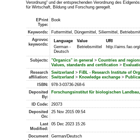
Verordnung“ und der entsprechenden Verordnung des Eidgenö
für Wirtschaft, Bildung und Forschung geregelt.
EPrint
Book
Type:
Keywords:
Futtermittel, Düngemittel, Siliermittel, Betriebsmi
Agrovoc
Language
Value
URI
keywords:
German -
Betriebsmittel
http://aims.fao.or
Deutsch
Subjects:
"Organics" in general
>
Countries and region
Values, standards and certification
>
Evaluati
Research
Switzerland
>
FiBL - Research Institute of Or
affiliation:
Switzerland
>
Knowledge exchange
>
Publica
ISBN:
978-3-03736-268-6
Deposited
Forschungsinstitut für biologischen Landbau
By:
ID Code:
29373
Deposited
25 Nov 2015 09:54
On:
Last
05 Dec 2023 15:26
Modified:
Document
German/Deutsch